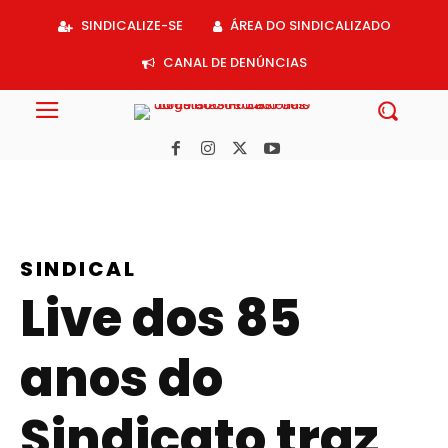
Acessar
SINDICALIZE-SE
ÁREA DO SINDICALIZADO
o
conteúdo
CANAL DE DENÚNCIAS
SINDICAL
Live dos 85
anos do
Sindicato traz