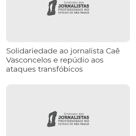
Solidariedade ao jornalista Caê
Vasconcelos e repúdio aos
ataques transfóbicos
“Funeral para toda Gaza” — enquanto o Conselho da Paz criado por