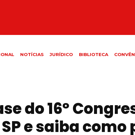
IONAL
NOTÍCIAS
JURÍDICO
BIBLIOTECA
CONVÊN
ase do 16º Congre
 SP e saiba como 