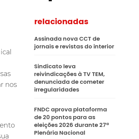
relacionadas
mail
Assinada nova CCT de
jornais e revistas do interior
ical
Sindicato leva
rsas
reivindicações à TV TEM,
denunciada de cometer
ar nos
irregularidades
FNDC aprova plataforma
de 20 pontos para as
mento
eleições 2026 durante 27ª
Plenária Nacional
sua