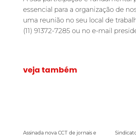
essencial para a organização de no
uma reunião no seu local de trab
(11) 91372-7285 ou no e-mail presid
veja também
Assinada nova CCT de jornais e revistas do interior
Assinada
Sindicato 
Sindicato
nova
leva
CCT
reivindica
de
à
jornais
TV
e
TEM,
revistas
denunciad
do
de
Assinada nova CCT de jornais e
Sindicat
interior
cometer