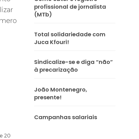
profissional de jornalista
izar
(MTb)
úmero
Total solidariedade com
Juca Kfouri!
Sindicalize-se e diga “não”
à precarização
s
ntos para as eleições 2026 durante 27ª Plenária Nacional
João Montenegro,
presente!
Campanhas salariais
e 20