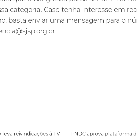
ssa categoria! Caso tenha interesse em real
alho, basta enviar uma mensagem para o n
encia@sjsp.org.br
leva reivindicações à TV TEM, denunciada de cometer irregularidade
FNDC aprova plataforma de 20 po
FNDC
aprova
ções
plataforma
de
20
pontos
a
para
as
o leva reivindicações à TV
FNDC aprova plataforma d
eleições