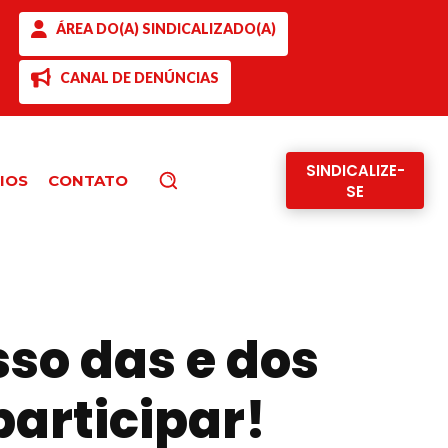
ÁREA DO(A) SINDICALIZADO(A)
CANAL DE DENÚNCIAS
SINDICALIZE-
IOS
CONTATO
Pesquisar
SE
sso das e dos
participar!