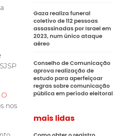
da
Gaza realiza funeral
coletivo de 112 pessoas
assassinadas por Israel em
2023, num único ataque
aéreo
e
Conselho de Comunicação
o SJSP
aprova realização de
estudo para aperfeiçoar
regras sobre comunicação
pública em período eleitoral
 O
os nos
mais lidas
nto
Como obter o registro