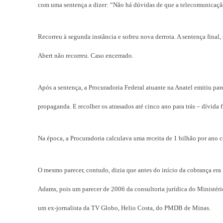
com uma sentença a dizer: “Não há dúvidas de que a telecomunicação 
Recorreu à segunda instância e sofreu nova derrota. A sentença fina
Abert não recorreu. Caso encerrado.
Após a sentença, a Procuradoria Federal atuante na Anatel emitiu pa
propaganda. E recolher os atrasados até cinco ano para trás – dívida 
Na época, a Procuradoria calculava uma receita de 1 bilhão por ano 
O mesmo parecer, contudo, dizia que antes do início da cobrança era 
Adams, pois um parecer de 2006 da consultoria jurídica do Ministé
um ex-jornalista da TV Globo, Helio Costa, do PMDB de Minas.