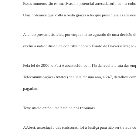
Esses números são estimativas do potencial arrecadatório com a cob
Uma polêmica que volta à baila graças à lei que presenteia as empres
A lei do presente às teles, por enquanto no aguardo de uma decisão 
exclui a radiodifusão de contribuir com o Fundo de Universalização
Pela lei de 2000, o Fust é abastecido com 1% da receita bruta das e
Telecomunicações
(Anatel)
daquele mesmo ano, a 247, detalhou como 
pagariam.
Teve início então uma batalha nos tribunais.
A Abert, associação das emissoras, foi à Justiça para não ser tratada