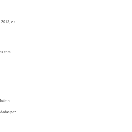
 2013, e a
las com
.
 Inácio
ndadas por