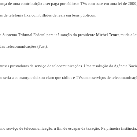
rança de uma contribuição a ser paga por rádios e TVs com base em uma lei de 2000
as de telefonia fixa com bilhões de reais em bens públicos.
do Supremo Tribunal Federal para ir à sanção do presidente
Michel Temer,
muda a lei
 das Telecomunicações (Fust).
mpresas prestadoras de serviço de telecomunicações. Uma resolução da Agência Naci
seria a cobrança e deixou claro que rádios e TVs eram serviços de telecomunicaç
 como serviço de telecomunicação, a fim de escapar da taxação. Na primeira instância