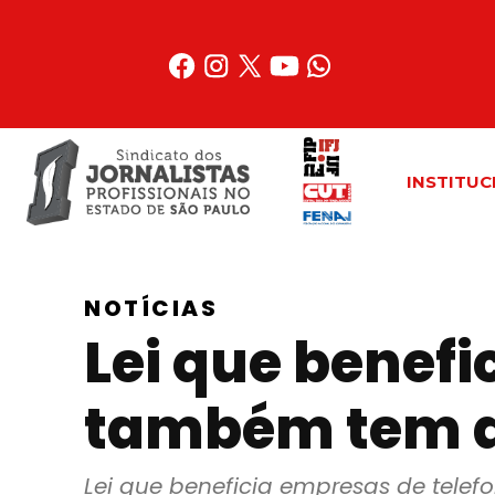
Acessar
o
conteúdo
INSTITUC
NOTÍCIAS
Lei que benefi
também tem a
Lei que beneficia empresas de tele