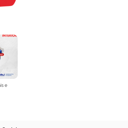
praticar diplomacia, Israel intensifica assassinatos
vistas do interior
is e