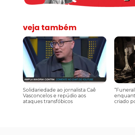
veja também
Solidariedade ao jornalista Caê Vasconcelos e repúdio a
“Funeral p
Solidariedade ao jornalista Caê
“Funeral
Vasconcelos e repúdio aos
enquant
ataques transfóbicos
criado p