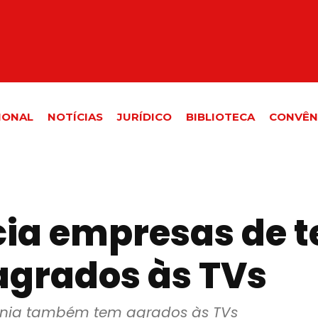
IONAL
NOTÍCIAS
JURÍDICO
BIBLIOTECA
CONVÊN
cia empresas de t
grados às TVs
fonia também tem agrados às TVs