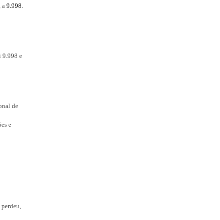
, a
9.998
.
 9.998 e
onal de
ões e
, perdeu,