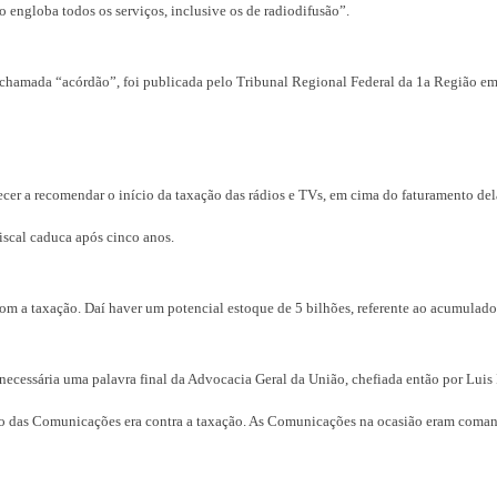
engloba todos os serviços, inclusive os de radiodifusão”.
l, chamada “acórdão”, foi publicada pelo Tribunal Regional Federal da 1a Região em
recer a recomendar o início da taxação das rádios e TVs, em cima do faturamento de
fiscal caduca após cinco anos.
com a taxação. Daí haver um potencial estoque de 5 bilhões, referente ao acumulado
necessária uma palavra final da Advocacia Geral da União, chefiada então por Luis
rio das Comunicações era contra a taxação. As Comunicações na ocasião eram coma