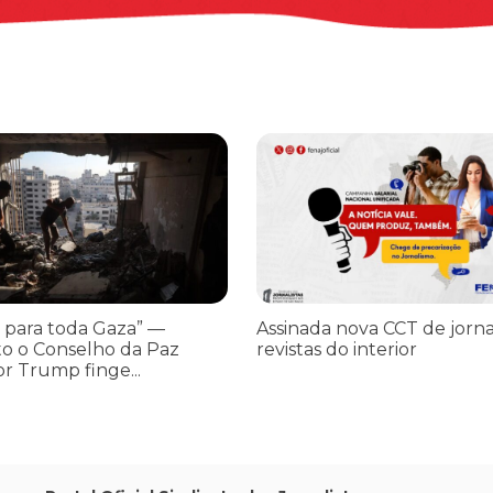
os ataques transfóbicos
ara toda Gaza” — enquanto o Conselho da Paz criado por Trump finge 
Assinada nova CCT de jornais e re
 para toda Gaza” —
Assinada nova CCT de jorna
o o Conselho da Paz
revistas do interior
or Trump finge...