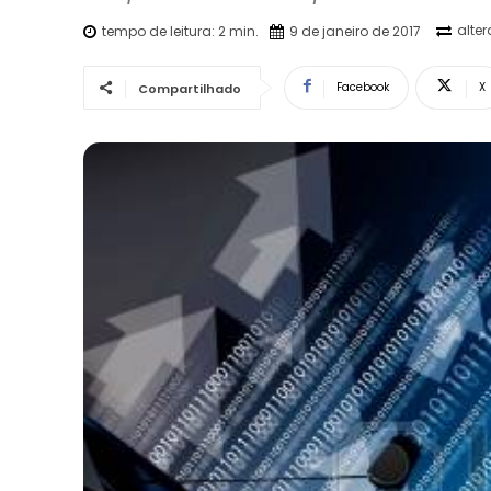
alte
tempo de leitura:
2
min.
9 de janeiro de 2017
Facebook
X
Compartilhado