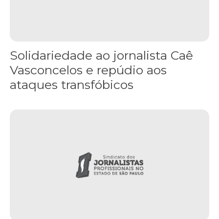
Solidariedade ao jornalista Caê
Vasconcelos e repúdio aos
ataques transfóbicos
“Funeral para toda Gaza” — enquanto o Conselho da Paz criado por