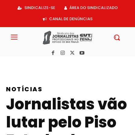
Acessar
SINDICALIZE-SE
ÁREA DO SINDICALIZADO
o
conteúdo
CANAL DE DENÚNCIAS
NOTÍCIAS
Jornalistas vão
lutar pelo Piso