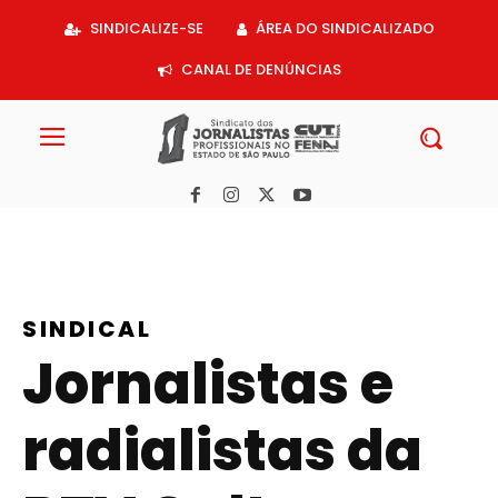
Acessar
SINDICALIZE-SE
ÁREA DO SINDICALIZADO
o
conteúdo
CANAL DE DENÚNCIAS
SINDICAL
Jornalistas e
radialistas da