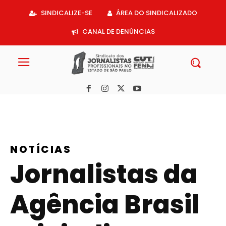
Acessar
SINDICALIZE-SE
ÁREA DO SINDICALIZADO
o
conteúdo
CANAL DE DENÚNCIAS
NOTÍCIAS
Jornalistas da
Agência Brasil