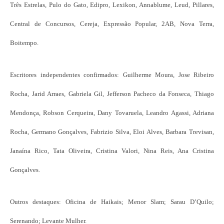
Três Estrelas, Pulo do Gato, Edipro, Lexikon, Annablume, Leud, Pillares,
Central de Concursos, Cereja, Expressão Popular, 2AB, Nova Terra,
Boitempo.
Escritores independentes confirmados: Guilherme Moura, Jose Ribeiro
Rocha, Jarid Arraes, Gabriela Gil, Jefferson Pacheco da Fonseca, Thiago
Mendonça, Robson Cerqueira, Dany Tovaruela, Leandro Agassi, Adriana
Rocha, Germano Gonçalves, Fabrizio Silva, Eloi Alves, Barbara Trevisan,
Janaína Rico, Tata Oliveira, Cristina Valori, Nina Reis, Ana Cristina
Gonçalves.
Outros destaques: Oficina de Haikais; Menor Slam; Sarau D’Quilo;
Serenando; Levante Mulher.