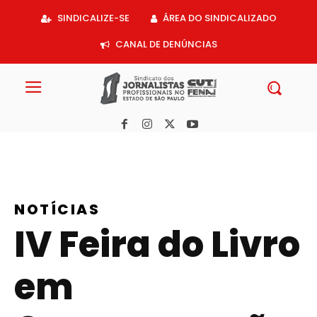
Acessar
SINDICALIZE-SE
ÁREA DO SINDICALIZADO
o
conteúdo
CANAL DE DENÚNCIAS
NOTÍCIAS
IV Feira do Livro
em