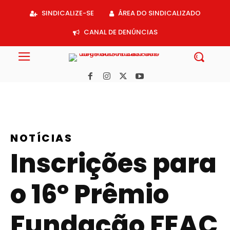
Acessar
SINDICALIZE-SE
ÁREA DO SINDICALIZADO
o
conteúdo
CANAL DE DENÚNCIAS
NOTÍCIAS
Inscrições para
o 16º Prêmio
Fundação FEAC