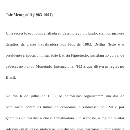
Jair Meneguelli (1983-1994)
Uma recessão econômica, aliada ao desemprego profundo, eram os maiores
desafios da classe trabalhadora nos idos de 1983. Delfim Netto e o
presidente à época, o militar João Batista Figueiredo, insistiam no curvar de
cabeças ao Fundo Monetário Internacional (FMI), que ditava as regras no
Brasil.
No dia 6 de julho de 1983, os petroleiros organizaram um dia de
paralisação contra os rumos da economia, a submissão ao FMI e por
garantias de direitos à classe trabalhadora. Em resposta, o regime militar
interviu em diversos sindicatos, destituindo suas diretorias e entregando a