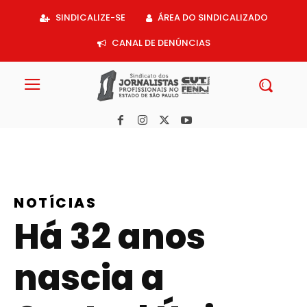
Acessar
SINDICALIZE-SE
ÁREA DO SINDICALIZADO
o
conteúdo
CANAL DE DENÚNCIAS
NOTÍCIAS
Há 32 anos
nascia a