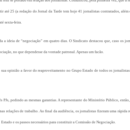
l tem se portado em relação aos jornalistas. Comunicou, pela primeira vez, que a r
tir até 25 (a redação do Jornal da Tarde tem hoje 41 jornalistas contratados, além d
é sexta-feira.
da a ideia de “negociação” em quatro dias. O Sindicato destacou que, caso os jor
ociação, no que dependesse da vontade patronal. Apenas um facão.
a sua opinião a favor do reaproveitamento no Grupo Estado de todos os jornalista
ês PJs, pedindo as mesmas garantias. A representante do Ministério Público, então,
s relações de trabalho. Ao final da audiência, os jornalistas fizeram uma rápida 
Estado e os passos necessários para constituir a Comissão de Negociação.