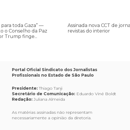
jornais
e
revistas
do
 para toda Gaza” —
Assinada nova CCT de jorna
interior
o o Conselho da Paz
revistas do interior
or Trump finge...
,
Portal Oficial Sindicato dos Jornalistas
Profissionais no Estado de São Paulo
os
Presidente:
Thiago Tanji
Secretário de Comunicação:
Eduardo Viné Boldt
Redação:
Juliana Almeida
As matérias assinadas não representam
necessariamente a opinião da diretoria.