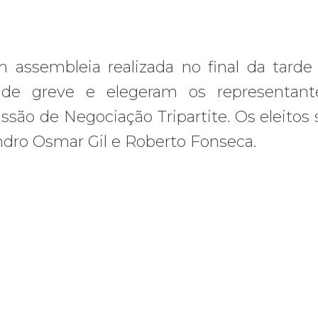
m assembleia realizada no final da tarde
 de greve e elegeram os representant
ssão de Negociação Tripartite. Os eleitos 
andro Osmar Gil e Roberto Fonseca.
os ataques transfóbicos
ara toda Gaza” — enquanto o Conselho da Paz criado por Trump finge 
Assinada nova CCT de jornais e re
Assinada
nova
CCT
de