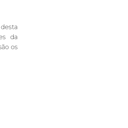
 desta
es da
são os
praticar diplomacia, Israel intensifica assassinatos
vistas do interior