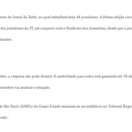
ento do Jornal da Tarde, no qual trabalham hoje 44 jornalistas. A última edição cir
 dos jornalistas do JT, em conjunto com o Sindicato dos Jornalistas, desde que o po
missões.
ro, a empresa não pode demitir. A estabilidade para todos está garantida até 30 
zembro vai analisar a situação.
o de São Paulo (SJSP) e do Grupo Estado reuniram-se em audiência no Tribunal Regi
vendo: