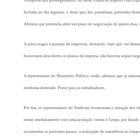
A empresa deu prosseguimento, na mesa, à falta de respeito com a qua
fechada no dia seguinte, e disse que, dos jornalistas, pretendia demi
Afirmou que pretendia abrir um prazo de negociação de quatro dias, at
A juíza reagiu à postura da emprensa, deixando claro que era absur
houvessem descoberto os planos da empresa, não haveria sequer neg
A representante do Ministério Público, então, afirmou que já emitir
nenhuma demissão. Ponto para os trabalhadores.
Por fim, os representantes do Sindicato levantaram a situação dos tr
entrar imediatamente com uma acusação contra o Grupo, por fraude na
encaminhar os próximos passos: a realização de assembleia no Grupo 