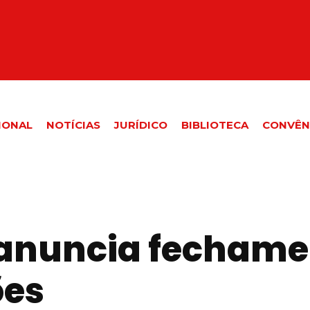
IONAL
NOTÍCIAS
JURÍDICO
BIBLIOTECA
CONVÊN
anuncia fechamen
ões