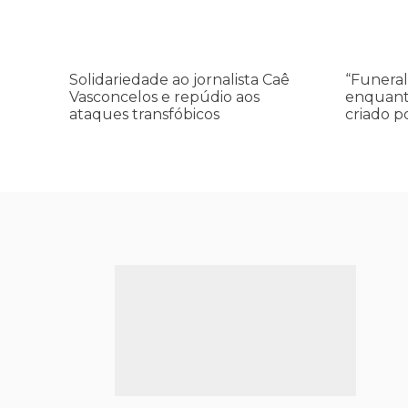
Vasconcelos
—
e
enquanto
repúdio
o
aos
Conselho
Solidariedade ao jornalista Caê
“Funeral
ataques
da
Vasconcelos e repúdio aos
enquant
transfóbicos
Paz
ataques transfóbicos
criado p
criado
por
Trump
finge
praticar
diplomacia
Israel
intensifica
assassinat