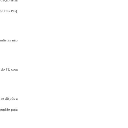
edação seria
e três PJs).
nalistas não
s do JT, com
 se dispôs a
reunião para