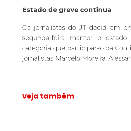
Estado de greve continua
Os jornalistas do JT decidiram e
segunda-feira manter o estado
categoria que participarão da Comi
jornalistas Marcelo Moreira, Aless
veja também
Solidariedade ao jornalista Caê Vasconcelos e repúdio a
Solidariedade
“Funeral p
“Funeral
ao
para
jornalista
toda
Caê
Gaza”