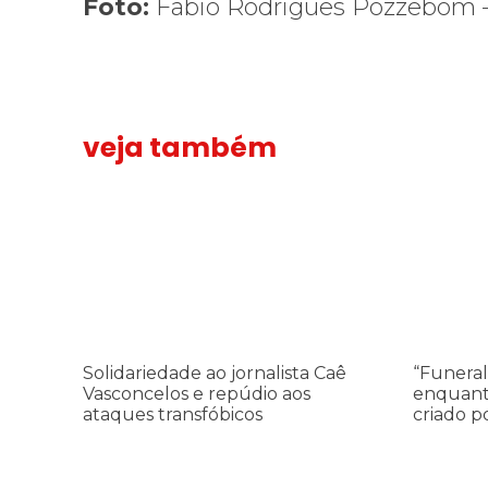
Foto:
Fabio Rodrigues Pozzebom –
veja também
Solidariedade ao jornalista Caê Vasconcelos e repúdio a
Solidariedade
“Funeral p
“Funeral
ao
para
jornalista
toda
Caê
Gaza”
Vasconcelos
—
e
enquanto
repúdio
o
aos
Conselho
Solidariedade ao jornalista Caê
“Funeral
ataques
da
Vasconcelos e repúdio aos
enquant
transfóbicos
Paz
ataques transfóbicos
criado p
criado
por
Trump
finge