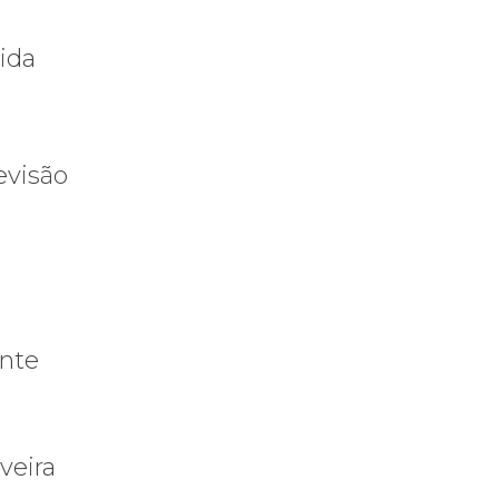
ida
evisão
ente
veira