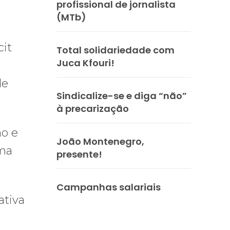
profissional de jornalista
(MTb)
cit
Total solidariedade com
Juca Kfouri!
de
Sindicalize-se e diga “não”
à precarização
no e
João Montenegro,
uma
presente!
.
Campanhas salariais
ativa