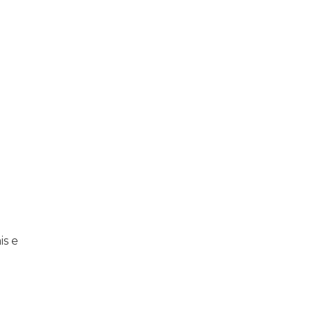
praticar diplomacia, Israel intensifica assassinatos
vistas do interior
is e