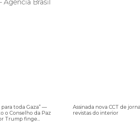
 Agência Brasil
os ataques transfóbicos
ara toda Gaza” — enquanto o Conselho da Paz criado por Trump finge 
Assinada nova CCT de jornais e re
Assinada
nova
CCT
de
jornais
e
revistas
do
 para toda Gaza” —
Assinada nova CCT de jorna
interior
o o Conselho da Paz
revistas do interior
or Trump finge...