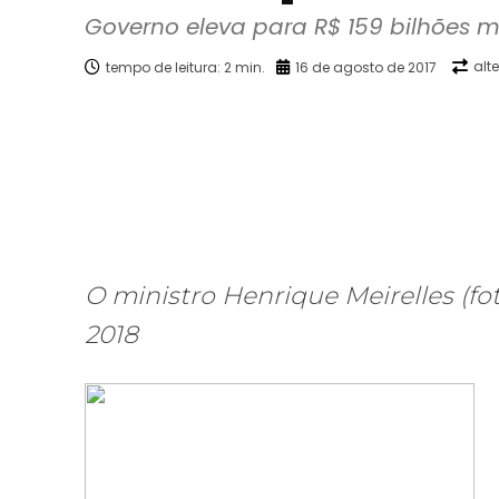
Governo eleva para R$ 159 bilhões me
alt
tempo de leitura:
2
min.
16 de agosto de 2017
Facebook
X
Compartilhado
O ministro Henrique Meirelles (fo
2018