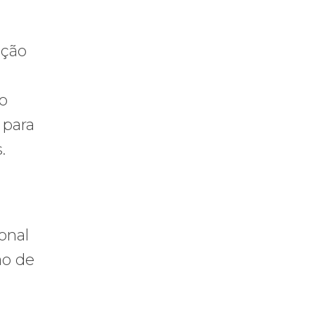
ação
ao
 para
.
onal
ão de