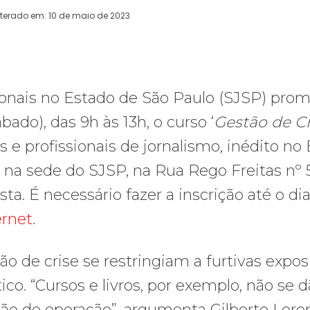
lterado em:
10 de maio de 2023
WhatsApp
Telegram
Copy URL
E
sionais no Estado de São Paulo (SJSP) pro
ado), das 9h às 13h, o curso ‘
Gestão de Cr
s e profissionais de jornalismo, inédito no B
á na sede do SJSP, na Rua Rego Freitas nº 
sta. É necessário fazer a inscrição até o dia
ernet
.
ão de crise se restringiam a furtivas expos
o. “Cursos e livros, por exemplo, não se d
ção de operação”, argumenta Gilberto Lore