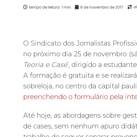
a
tempo de leitura:
1
min.
9 de novembro de 2017
Facebook
X
Compartilhado
O Sindicato dos Jornalistas Profis
no próximo dia 25 de novembro (sáb
Teoria e Case
’, dirigido a estudante
A formação é gratuita e se realizar
sobreloja, no centro da capital pauli
preenchendo o formulário pela int
Até hoje, as abordagens sobre gest
de cases, sem nenhum apuro didátic
trabalho de sequer separar preven