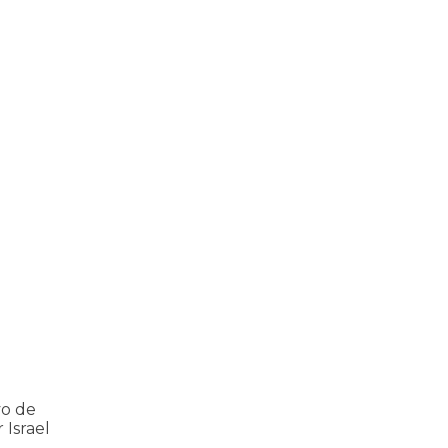
ria Nacional
 112 pessoas assassinadas por Israel em 2023, num único ataque aér
vo de
 Israel