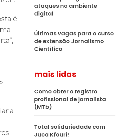
ataques no ambiente
digital
osta é
 uma
Últimas vagas para o curso
ta”,
de extensão Jornalismo
Científico
mais lidas
s
Como obter o registro
profissional de jornalista
(MTb)
riana
Total solidariedade com
ros
Juca Kfouri!