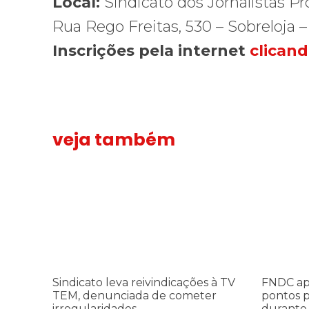
Local:
Sindicato dos Jornalistas Pr
Rua Rego Freitas, 530 – Sobreloja 
Inscrições pela internet
clicand
veja também
Sindicato leva reivindicações à TV TEM, denunciada de 
Sindicato
FNDC aprov
FNDC
leva
aprova
reivindicações
plataform
à
de
TV
20
TEM,
pontos
denunciada
para
de
as
Sindicato leva reivindicações à TV
FNDC ap
cometer
eleições
TEM, denunciada de cometer
pontos p
irregularidades
2026
irregularidades
durante 