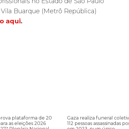
ofissionais no Estado de São Paulo
– Vila Buarque (Metrô República)
o aqui
.
cometer irregularidades
a plataforma de 20 pontos para as eleições 2026 durante 27ª Plená
Gaza realiza funeral coletivo de
Gaza
realiza
a
funeral
coletivo
de
112
pessoas
assassinadas
rova plataforma de 20
Gaza realiza funeral coleti
por
ara as eleições 2026
112 pessoas assassinadas por
Israel
27ª Plenária Nacional
em 2023, num único...