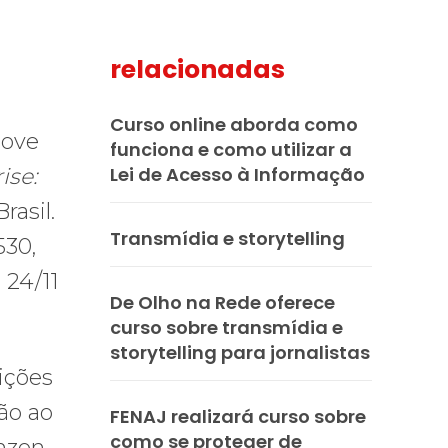
relacionadas
mail
Curso online aborda como
move
funciona e como utilizar a
Lei de Acesso à Informação
ise:
rasil.
Transmídia e storytelling
530,
 24/11
De Olho na Rede oferece
curso sobre transmídia e
storytelling para jornalistas
ições
ão ao
FENAJ realizará curso sobre
como se proteger de
nzon.