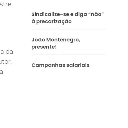
stre
Sindicalize-se e diga “não”
à precarização
João Montenegro,
presente!
sa da
tor,
Campanhas salariais
da