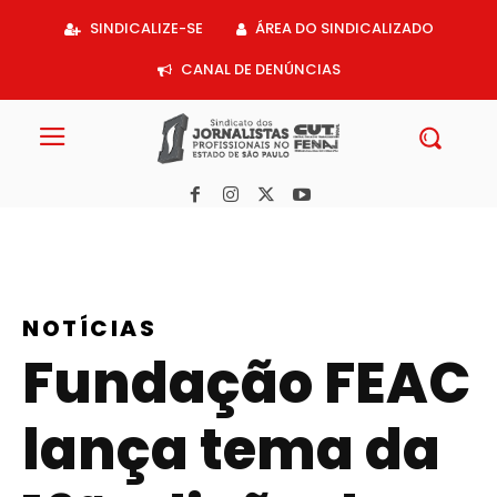
Acessar
SINDICALIZE-SE
ÁREA DO SINDICALIZADO
o
conteúdo
CANAL DE DENÚNCIAS
NOTÍCIAS
Fundação FEAC
lança tema da