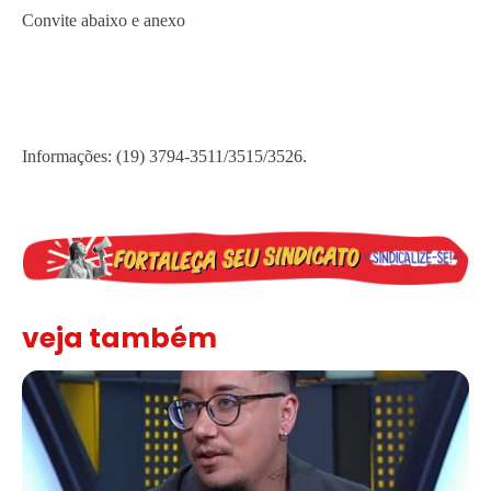
Convite abaixo e anexo
Informações: (19) 3794-3511/3515/3526.
veja também
Solidariedade ao jornalista Caê Vasconcelos e repúdio aos ataque