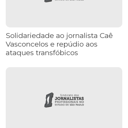
Solidariedade ao jornalista Caê
Vasconcelos e repúdio aos
ataques transfóbicos
“Funeral para toda Gaza” — enquanto o Conselho da Paz criado por