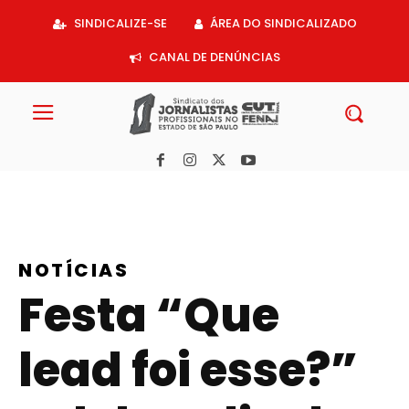
Acessar
SINDICALIZE-SE
ÁREA DO SINDICALIZADO
o
conteúdo
CANAL DE DENÚNCIAS
NOTÍCIAS
Festa “Que
lead foi esse?”