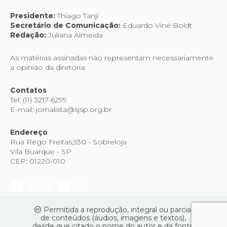
Presidente:
Thiago Tanji
Secretário de Comunicação:
Eduardo Viné Boldt
Redação:
Juliana Almeida
As matérias assinadas não representam necessariamente
a opinião da diretoria.
Contatos
Tel: (11) 3217-6299
E-mail: jornalista@sjsp.org.br
Endereço
Rua Rego Freitas,530 - Sobreloja
Vila Buarque - SP
CEP: 01220-010
Permitida a reprodução, integral ou parcial
de conteúdos (áudios, imagens e textos),
desde que citado o nome do autor e da fonte