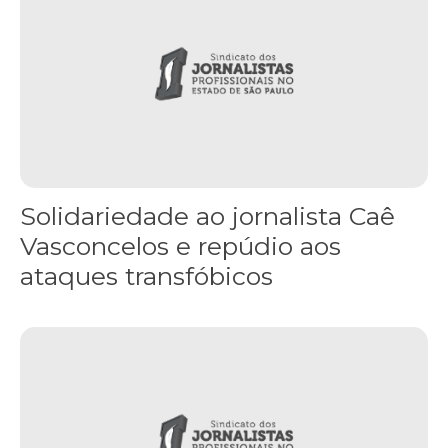
Solidariedade ao jornalista Caê
Vasconcelos e repúdio aos
ataques transfóbicos
“Funeral para toda Gaza” — enquanto o Conselho da Paz criado por