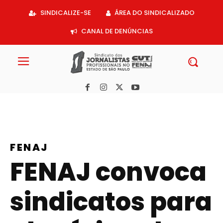
Acessar
SINDICALIZE-SE
ÁREA DO SINDICALIZADO
o
conteúdo
CANAL DE DENÚNCIAS
FENAJ
FENAJ convoca
sindicatos para