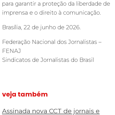
para garantir a proteção da liberdade de
imprensa e o direito à comunicação.
Brasília, 22 de junho de 2026.
Federação Nacional dos Jornalistas –
FENAJ
Sindicatos de Jornalistas do Brasil
veja também
Assinada nova CCT de jornais e revistas do interior
Assinada
nova
Assinada nova CCT de jornais e
CCT