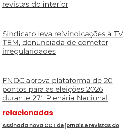
revistas do interior
de
jornais
e
revistas
do
Sindicato leva reivindicações à TV TEM, denunciada de cometer irre
Sindicato
interior
leva
Sindicato leva reivindicações à TV
reivindicações
TEM, denunciada de cometer
à
TV
irregularidades
TEM,
denunciada
de
cometer
FNDC aprova plataforma de 20 pontos para as eleições 2026 durante 
FNDC
irregularidades
aprova
FNDC aprova plataforma de 20
plataforma
pontos para as eleições 2026
de
20
durante 27ª Plenária Nacional
pontos
para
as
relacionadas
eleições
2026
Assinada nova CCT de jornais e revistas do
durante
27ª