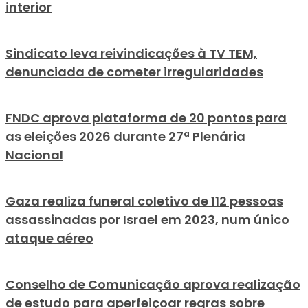
interior
Plenária
Nacional
Sindicato leva reivindicações à TV TEM,
denunciada de cometer irregularidades
FNDC aprova plataforma de 20 pontos para
as eleições 2026 durante 27ª Plenária
Nacional
Gaza realiza funeral coletivo de 112 pessoas
assassinadas por Israel em 2023, num único
ataque aéreo
Conselho de Comunicação aprova realização
de estudo para aperfeiçoar regras sobre