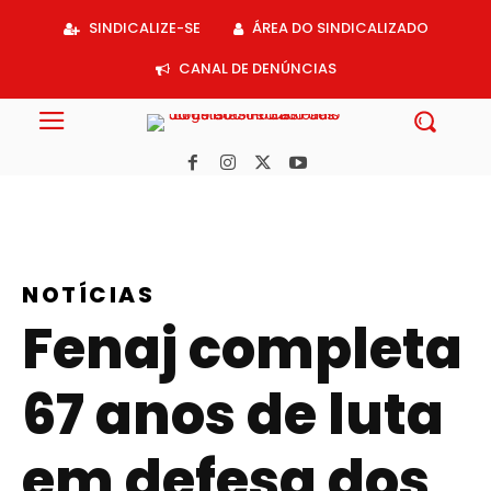
Acessar
SINDICALIZE-SE
ÁREA DO SINDICALIZADO
o
conteúdo
CANAL DE DENÚNCIAS
NOTÍCIAS
Fenaj completa
67 anos de luta
em defesa dos