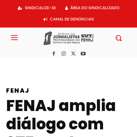
Acessar
SINDICALIZE-SE
ÁREA DO SINDICALIZADO
o
conteúdo
CANAL DE DENÚNCIAS
FENAJ
FENAJ amplia
diálogo com