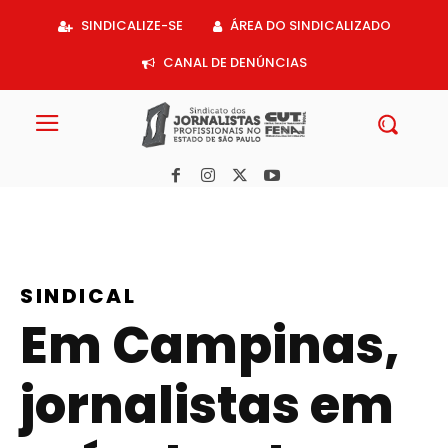
Acessar
SINDICALIZE-SE
ÁREA DO SINDICALIZADO
o
conteúdo
CANAL DE DENÚNCIAS
SINDICAL
Em Campinas,
jornalistas em