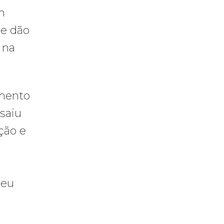
m
se dão
 na
emento
saiu
ção e
seu