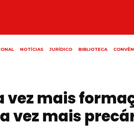
IONAL
NOTÍCIAS
JURÍDICO
BIBLIOTECA
CONVÊN
da vez mais forma
 vez mais precár