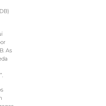
MDB)
ui
por
B. As
eda
”.
os
m