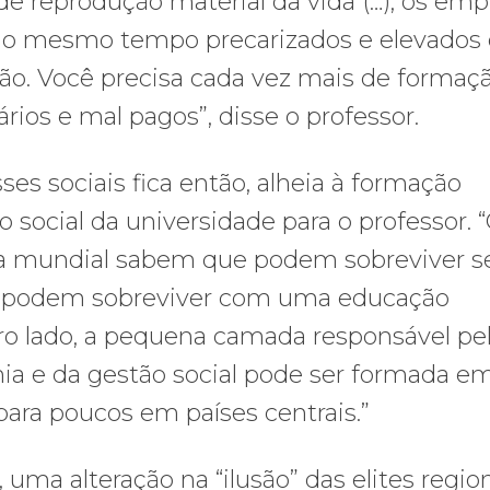
 de reprodução material da vida (…), os em
ão ao mesmo tempo precarizados e elevado
ão. Você precisa cada vez mais de formaç
ios e mal pagos”, disse o professor.
es sociais fica então, alheia à formação
 social da universidade para o professor. 
a mundial sabem que podem sobreviver 
s podem sobreviver com uma educação
tro lado, a pequena camada responsável pe
ia e da gestão social pode ser formada e
para poucos em países centrais.”
 uma alteração na “ilusão” das elites regio