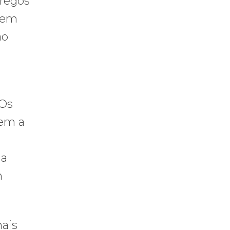
pregos
s em
ão
“Os
sem a
la
m
nais