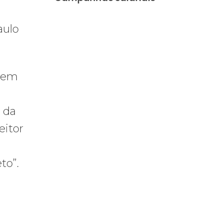
aulo
e em
a da
eitor
to”.