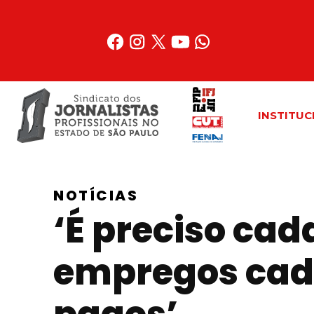
Acessar
o
conteúdo
INSTITUC
NOTÍCIAS
‘É preciso ca
empregos cada