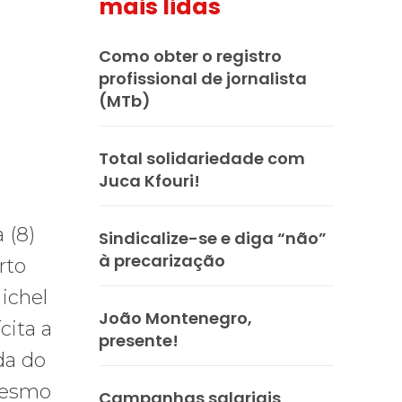
mais lidas
Como obter o registro
profissional de jornalista
(MTb)
Total solidariedade com
Juca Kfouri!
 (8)
Sindicalize-se e diga “não”
à precarização
rto
ichel
João Montenegro,
cita a
presente!
da do
 mesmo
Campanhas salariais