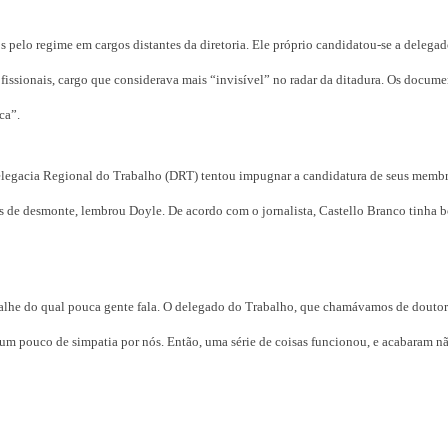
os pelo regime em cargos distantes da diretoria. Ele próprio candidatou-se a delega
fissionais, cargo que considerava mais “invisível” no radar da ditadura. Os docume
ca”.
 Delegacia Regional do Trabalho (DRT) tentou impugnar a candidatura de seus membr
as de desmonte, lembrou Doyle. De acordo com o jornalista, Castello Branco tinha b
alhe do qual pouca gente fala. O delegado do Trabalho, que chamávamos de doutor 
 um pouco de simpatia por nós. Então, uma série de coisas funcionou, e acabaram n