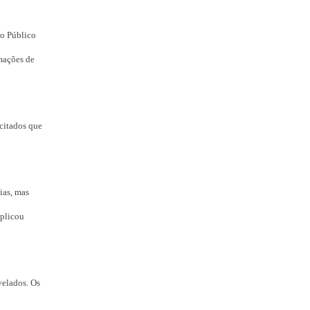
vo Público
rmações de
citados que
ias, mas
xplicou
velados. Os