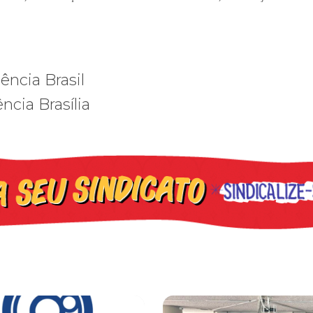
ncia Brasil
cia Brasília
leva reivindicações à TV TEM, denunciada de cometer irregularidade
FNDC aprova plataforma de 20 po