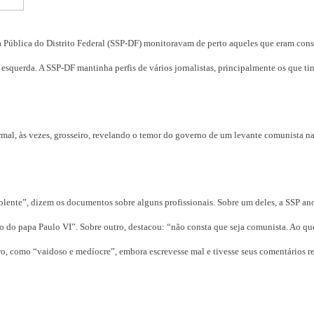
a Pública do Distrito Federal (SSP-DF) monitoravam de perto aqueles que eram con
esquerda. A SSP-DF mantinha perfis de vários jornalistas, principalmente os que t
ormal, às vezes, grosseiro, revelando o temor do governo de um levante comunista na
lente”, dizem os documentos sobre alguns profissionais. Sobre um deles, a SSP an
o do papa Paulo VI”. Sobre outro, destacou: “não consta que seja comunista. Ao que
tro, como “vaidoso e medíocre”, embora escrevesse mal e tivesse seus comentários r