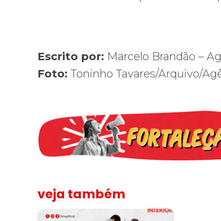
Escrito por:
Marcelo Brandão – Agê
Foto:
Toninho Tavares/Arquivo/Agên
veja também
Assinada nova CCT de jornais e revistas do interior
Sindicato 