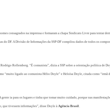
 nomes consagrados na imprensa e formaram a chapa Sindicato Livre para tentar derr
stas do DF. A Divisão de Informações da SSP-DF compilou dados de todos os compo
 Rodrigo Rollemberg. “É comunista”, dizia a SSP sobre a orientação política de Do
omo “muito ligado ao comunista Hélio Doyle” e Heloísa Doyle, citada como “irmã 
 A gente ia para os lugares e tinha que tomar muito cuidado, porque nas manifestaçõ
, que tivessem informações”, disse Doyle à
Agência Brasil
.