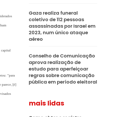
Gaza realiza funeral
siderados
coletivo de 112 pessoas
assassinadas por Israel em
inham
2023, num único ataque
aéreo
 capital
Conselho de Comunicação
aprova realização de
estudo para aperfeiçoar
regras sobre comunicação
otou: “para
pública em período eleitoral
 parece, [é]
evisados
mais lidas