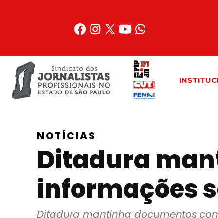
Acessar
o
conteúdo
INSTITUC
NOTÍCIAS
Ditadura man
informações so
Ditadura mantinha documentos com 