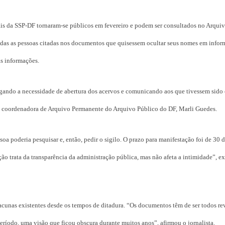
is da SSP-DF tornaram-se públicos em fevereiro e podem ser consultados no Arqui
todas as pessoas citadas nos documentos que quisessem ocultar seus nomes em info
as informações.
ando a necessidade de abertura dos acervos e comunicando aos que tivessem sido 
 a coordenadora de Arquivo Permanente do Arquivo Público do DF, Marli Guedes.
a poderia pesquisar e, então, pedir o sigilo. O prazo para manifestação foi de 30 d
o trata da transparência da administração pública, mas não afeta a intimidade”, e
acunas existentes desde os tempos de ditadura. “Os documentos têm de ser todos re
 período, uma visão que ficou obscura durante muitos anos”, afirmou o jornalista.