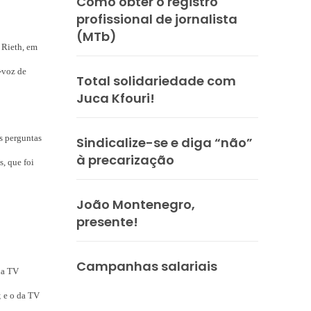
Como obter o registro
profissional de jornalista
(MTb)
 Rieth, em
-voz de
Total solidariedade com
Juca Kfouri!
s perguntas
Sindicalize-se e diga “não”
à precarização
, que foi
João Montenegro,
presente!
Campanhas salariais
da TV
; e o da TV