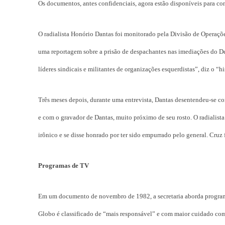
Os documentos, antes confidenciais, agora estão disponíveis para con
O radialista Honório Dantas foi monitorado pela Divisão de Operaçõ
uma reportagem sobre a prisão de despachantes nas imediações do Det
líderes sindicais e militantes de organizações esquerdistas”, diz o 
Três meses depois, durante uma entrevista, Dantas desentendeu-se co
e com o gravador de Dantas, muito próximo de seu rosto. O radialist
irônico e se disse honrado por ter sido empurrado pelo general. Cruz 
Programas de TV
Em um documento de novembro de 1982, a secretaria aborda programas
Globo é classificado de “mais responsável” e com maior cuidado com 