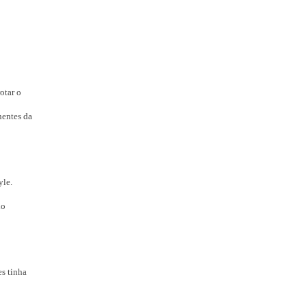
otar o
nentes da
yle.
do
es tinha