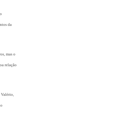
do
ntos da
os, mas o
oa relação
Valério,
ão