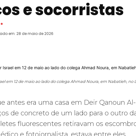
os e socorristas
)*
rado em:
28 de maio de 2026
WhatsApp
Telegram
Copy URL
E
srael em 12 de maio ao lado do colega Ahmad Noura, em Nabatieh, no 
ue antes era uma casa em Deir Qanoun Al-
os de concreto de um lado para o outro d
oletes fluorescentes retiravam os escombr
ico e fotojornalista, estava entre eles.