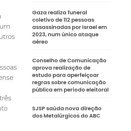
Gaza realiza funeral
m
coletivo de 112 pessoas
u um
assassinadas por Israel em
2023, num único ataque
utros
aéreo
Conselho de Comunicação
essoas
aprova realização de
estudo para aperfeiçoar
lense
regras sobre comunicação
pública em período eleitoral
três
nto
SJSP saúda nova direção
dos Metalúrgicos do ABC