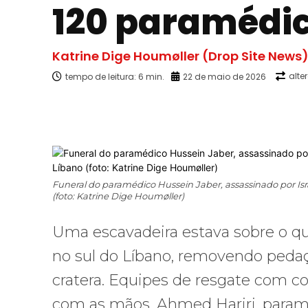
120 paramédic
Katrine Dige Houmøller (Drop Site News
alte
tempo de leitura:
6
min.
22 de maio de 2026
Facebook
X
Compartilhado
Funeral do paramédico Hussein Jaber, assassinado por I
(foto: Katrine Dige Houmøller)
Uma escavadeira estava sobre o q
no sul do Líbano, removendo pedaç
cratera. Equipes de resgate com c
com as mãos. Ahmed Hariri, paraméd