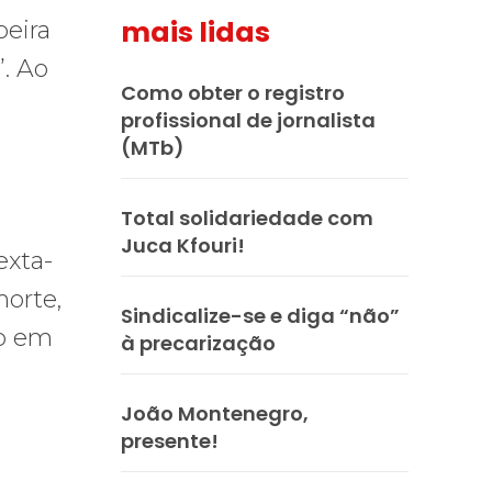
mais lidas
oeira
”. Ao
Como obter o registro
profissional de jornalista
(MTb)
Total solidariedade com
Juca Kfouri!
exta-
morte,
Sindicalize-se e diga “não”
co em
à precarização
João Montenegro,
presente!