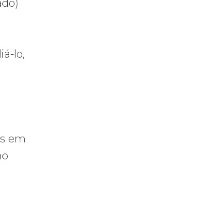
ado)
á-lo,
os em
no