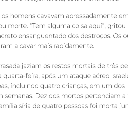
nto os homens cavavam apressadamente e
 ou morte. “Tem alguma coisa aqui”, grito
ncreto ensanguentado dos destroços. Os o
ram a cavar mais rapidamente.
rasada jaziam os restos mortais de três p
quarta-feira, após um ataque aéreo israe
oas, incluindo quatro crianças, em um dos
m semanas. Dez dos mortos pertenciam a 
ília síria de quatro pessoas foi morta ju