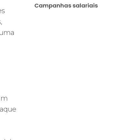
Campanhas salariais
es
,
o uma
ram
taque