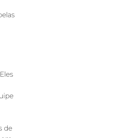
pelas
Eles
quipe
s de