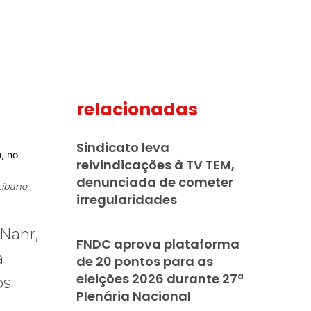
relacionadas
mail
Sindicato leva
reivindicações à TV TEM,
denunciada de cometer
Líbano
irregularidades
Nahr,
FNDC aprova plataforma
a
de 20 pontos para as
eleições 2026 durante 27ª
os
Plenária Nacional