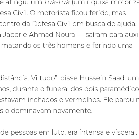
se atingiu um
tuk-tuk
(um riquixá motoriz
a Civil. O motorista ficou ferido, mas
centro da Defesa Civil em busca de ajuda.
 Jaber e Ahmad Noura — saíram para auxili
, matando os três homens e ferindo uma
istância. Vi tudo”, disse Hussein Saad, um
anos, durante o funeral dos dois paramédic
 estavam inchados e vermelhos. Ele parou 
mas o dominavam novamente.
de pessoas em luto, era intensa e visceral.