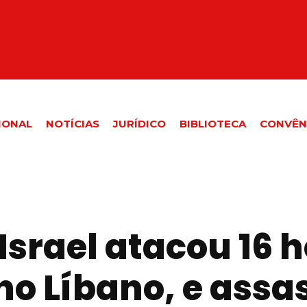
IONAL
NOTÍCIAS
JURÍDICO
BIBLIOTECA
CONVÊN
srael atacou 16 h
o Líbano, e assa