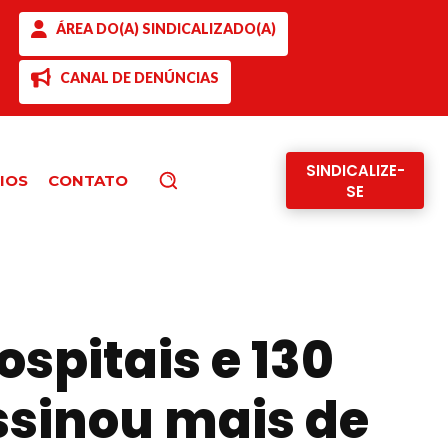
ÁREA DO(A) SINDICALIZADO(A)
CANAL DE DENÚNCIAS
SINDICALIZE-
IOS
CONTATO
Pesquisar
SE
ospitais e 130
ssinou mais de