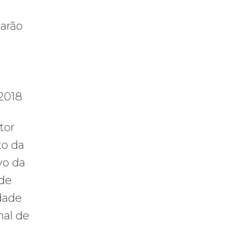
Barão
 2018
tor
to da
vo da
 de
dade
nal de