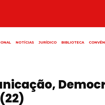
IONAL
NOTÍCIAS
JURÍDICO
BIBLIOTECA
CONVÊN
nicação, Democr
(22)