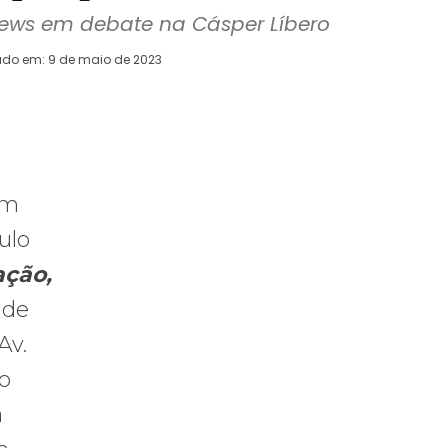
ews em debate na Cásper Líbero
ado em:
9 de maio de 2023
WhatsApp
Telegram
Copy URL
E
em
ulo
ção,
 de
Av.
do
a