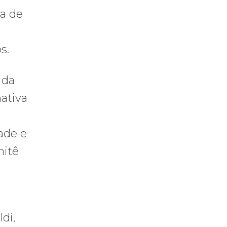
a de
s.
 da
ativa
ade e
mitê
di,