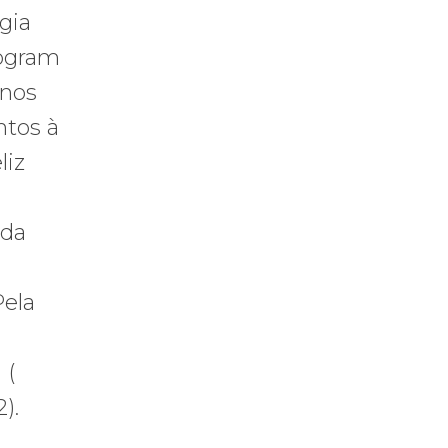
gia
rogram
anos
ntos à
liz
nda
Pela
 (
).