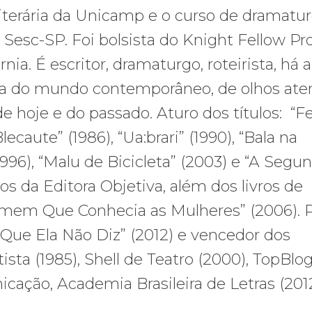
iterária da Unicamp e o curso de dramatur
 Sesc-SP. Foi bolsista do Knight Fellow P
nia. É escritor, dramaturgo, roteirista, há 
ta do mundo contemporâneo, de olhos ate
de hoje e do passado. Aturo dos títulos: “Fe
ecaute” (1986), “Ua:brari” (1990), “Bala na
(1996), “Malu de Bicicleta” (2003) e “A Segu
s da Editora Objetiva, além dos livros de
omem Que Conhecia as Mulheres” (2006). 
 Que Ela Não Diz” (2012) e vencedor dos
sta (1985), Shell de Teatro (2000), TopBlog
ação, Academia Brasileira de Letras (2012