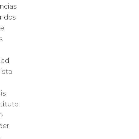
ncias
r dos
de
s
 ad
ista
is
tituto
o
der
–