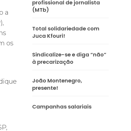
profissional de jornalista
(MTb)
o a
),
Total solidariedade com
ns
Juca Kfouri!
em os
Sindicalize-se e diga “não”
à precarização
João Montenegro,
ndique
presente!
Campanhas salariais
SP,