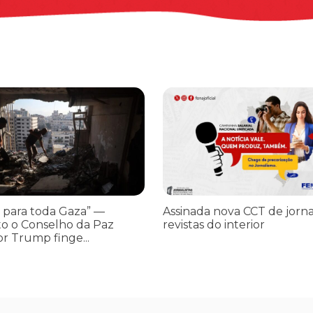
os ataques transfóbicos
ara toda Gaza” — enquanto o Conselho da Paz criado por Trump finge 
Assinada nova CCT de jornais e re
 para toda Gaza” —
Assinada nova CCT de jorna
o o Conselho da Paz
revistas do interior
or Trump finge...