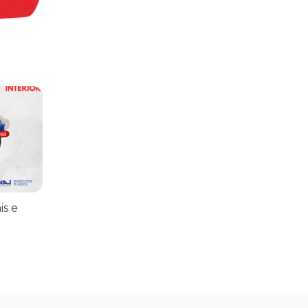
praticar diplomacia, Israel intensifica assassinatos
vistas do interior
is e