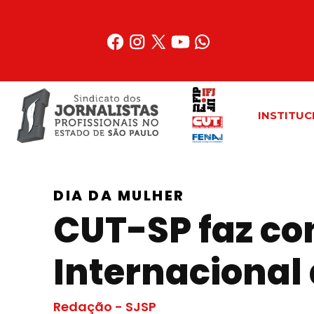
Acessar
o
conteúdo
INSTITUC
DIA DA MULHER
CUT-SP faz co
Internacional
Redação - SJSP