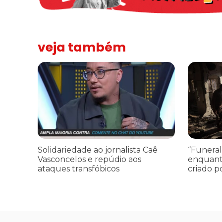
veja também
Solidariedade ao jornalista Caê Vasconcelos e repúdio a
“Funeral p
Solidariedade ao jornalista Caê
“Funeral
Vasconcelos e repúdio aos
enquant
ataques transfóbicos
criado p