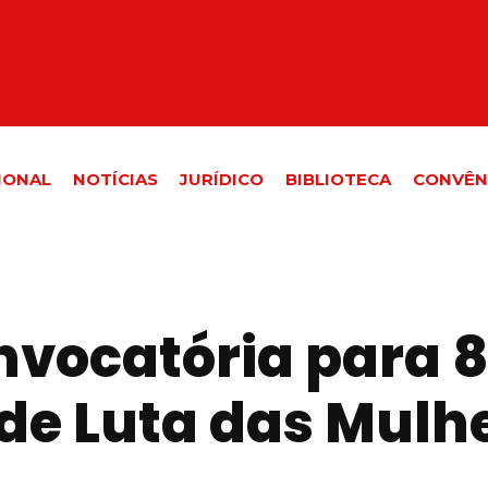
IONAL
NOTÍCIAS
JURÍDICO
BIBLIOTECA
CONVÊN
nvocatória para 8
 de Luta das Mulh