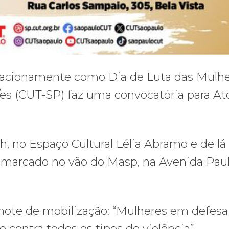
nacionamente como Dia de Luta das Mulhe
/es (CUT-SP) faz uma convocatória para At
4h, no Espaço Cultural Lélia Abramo e de lá
marcado no vão do Masp, na Avenida Pauli
mote de mobilização: “Mulheres em defesa
e contra todos os tipos de violência”.