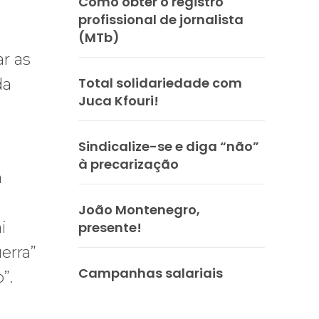
Como obter o registro
profissional de jornalista
(MTb)
ar as
Total solidariedade com
da
Juca Kfouri!
Sindicalize-se e diga “não”
à precarização
a
João Montenegro,
i
presente!
erra”
Campanhas salariais
”.