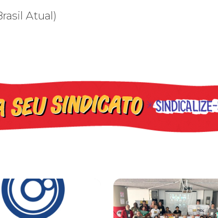
asil Atual)
leva reivindicações à TV TEM, denunciada de cometer irregularidade
FNDC aprova plataforma de 20 po