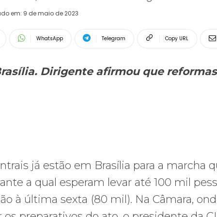
ado em:
9 de maio de 2023
WhatsApp
Telegram
Copy URL
asília. Dirigente
afirmou que reforma
trais já estão em Brasília para a marcha 
urante a qual esperam levar até 100 mil pess
o à última sexta (80 mil). Na Câmara, on
r os preparativos do ato, o presidente da C