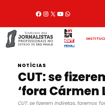
Acessar
o
conteúdo
INSTITUC
NOTÍCIAS
CUT: se fizere
‘fora Cármen L
CUT: se fizerem indiretas, faremos 'fo