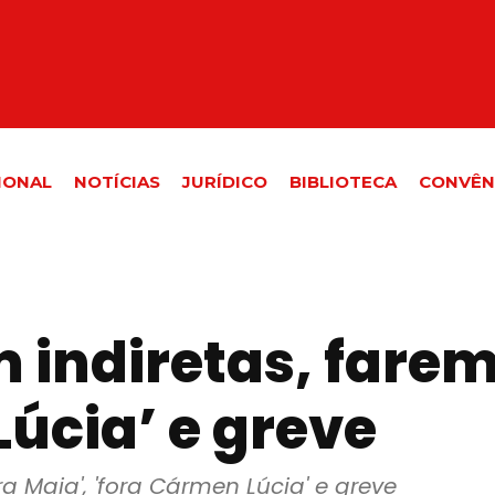
IONAL
NOTÍCIAS
JURÍDICO
BIBLIOTECA
CONVÊN
m indiretas, farem
úcia’ e greve
ra Maia', 'fora Cármen Lúcia' e greve