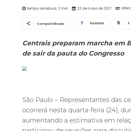
alter
tempo de leitura:
2
min.
22 de maio de 2017
Facebook
X
Compartilhado
Centrais preparam marcha
em Br
de sair da pauta do Congresso
São Paulo – Representantes das cen
ocorrerá nesta quarta-feira (24), d
aumentando a estimativa em relaçã
participou de reuniões para discuti