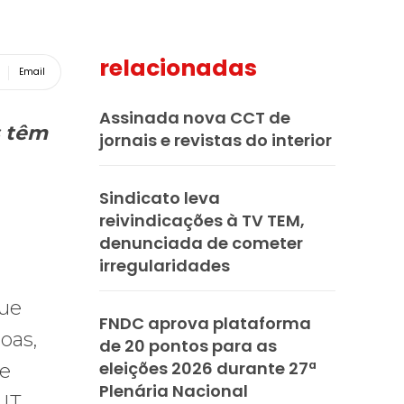
relacionadas
Email
Assinada nova CCT de
s têm
jornais e revistas do interior
Sindicato leva
reivindicações à TV TEM,
denunciada de cometer
irregularidades
que
FNDC aprova plataforma
oas,
de 20 pontos para as
eleições 2026 durante 27ª
de
Plenária Nacional
UT,