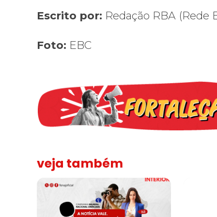
Escrito por:
Redação RBA (Rede Br
Foto:
EBC
veja também
Assinada nova CCT de jornais e revistas do interior
Sindicato 