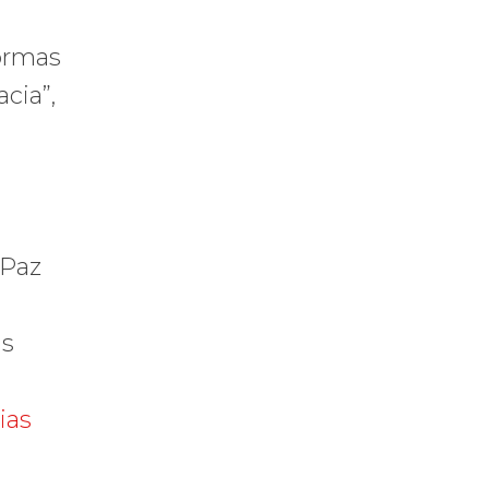
formas
cia”,
 Paz
as
ias