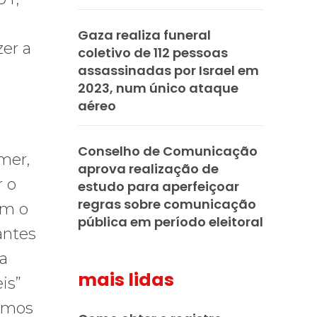
Gaza realiza funeral
zer a
coletivo de 112 pessoas
assassinadas por Israel em
2023, num único ataque
aéreo
Conselho de Comunicação
mer,
aprova realização de
r o
estudo para aperfeiçoar
regras sobre comunicação
om o
pública em período eleitoral
antes
a
mais lidas
is”
Vamos