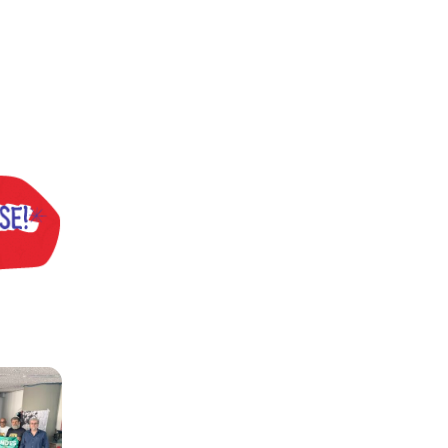
s
ntos para as eleições 2026 durante 27ª Plenária Nacional