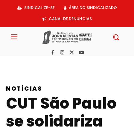
Acessar
SINDICALIZE-SE
ÁREA DO SINDICALIZADO
o
conteúdo
CANAL DE DENÚNCIAS
NOTÍCIAS
CUT São Paulo
se solidariza