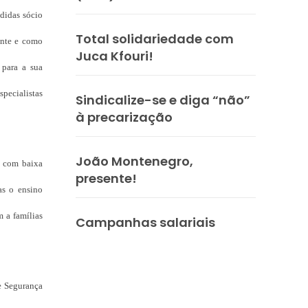
didas sócio
Total solidariedade com
ente e como
Juca Kfouri!
 para a sua
pecialistas
Sindicalize-se e diga “não”
à precarização
João Montenegro,
e com baixa
presente!
as o ensino
 a famílias
Campanhas salariais
e Segurança