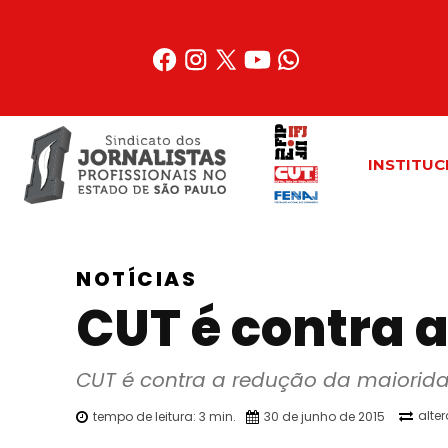
Acessar
o
conteúdo
INSTITUC
NOTÍCIAS
CUT é contra 
CUT é contra a redução da maiorid
alte
tempo de leitura:
3
min.
30 de junho de 2015