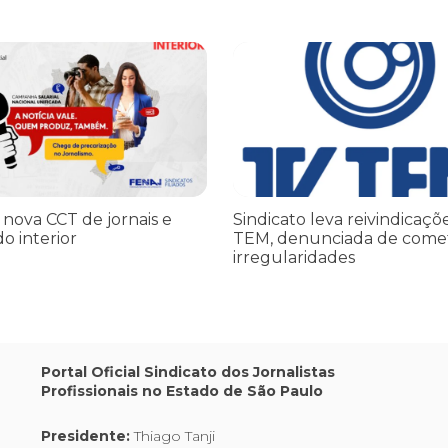
iado por Trump finge praticar diplomacia, Israel intensifica assass
ova CCT de jornais e revistas do interior
Sindicato leva reivindicações à
 nova CCT de jornais e
Sindicato leva reivindicaçõ
do interior
TEM, denunciada de come
irregularidades
Portal Oficial Sindicato dos Jornalistas
Profissionais no Estado de São Paulo
Presidente:
Thiago Tanji