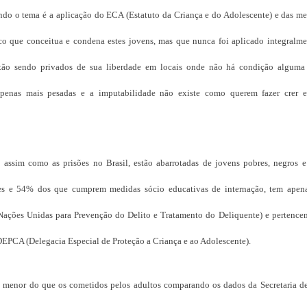
do o tema é a aplicação do ECA (Estatuto da Criança e do Adolescente) e das me
ico que conceitua e condena estes jovens, mas que nunca foi aplicado integralm
stão sendo privados de sua liberdade em locais onde não há condição alguma
s penas mais pesadas e a imputabilidade não existe como querem fazer crer es
 assim como as prisões no Brasil, estão abarrotadas de jovens pobres, negros 
dades e 54% dos que cumprem medidas sócio educativas de internação, tem apen
ações Unidas para Prevenção do Delito e Tratamento do Deliquente) e pertencem
PCA (Delegacia Especial de Proteção a Criança e ao Adolescente).
s menor do que os cometidos pelos adultos comparando os dados da Secretaria d