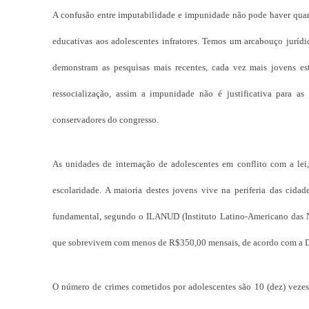
A confusão entre imputabilidade e impunidade não pode haver quan
educativas aos adolescentes infratores. Temos um arcabouço juríd
demonstram as pesquisas mais recentes, cada vez mais jovens e
ressocialização, assim a impunidade não é justificativa para a
conservadores do congresso.
As unidades de internação de adolescentes em conflito com a lei,
escolaridade. A maioria destes jovens vive na periferia das ci
fundamental, segundo o ILANUD (Instituto Latino-Americano das N
que sobrevivem com menos de R$350,00 mensais, de acordo com a DE
O número de crimes cometidos por adolescentes são 10 (dez) veze