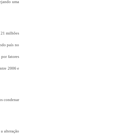
nsejando uma
s 21 milhões
undo país no
por fatores
entre 2006 e
mos condenar
a alteração