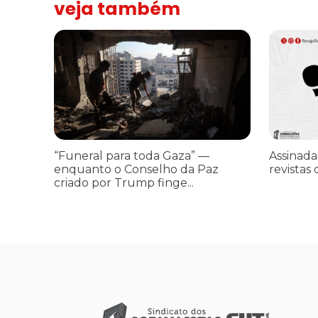
veja também
“Funeral para toda Gaza” — enquanto o Conselho da Paz cr
Assinada n
“Funeral para toda Gaza” —
Assinada
enquanto o Conselho da Paz
revistas 
criado por Trump finge...