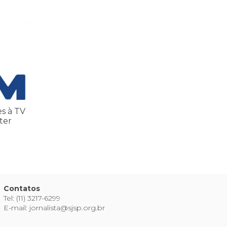
inatos
 TV TEM, denunciada de cometer irregularidades
es à TV
ter
Contatos
Tel: (11) 3217-6299
E-mail: jornalista@sjsp.org.br