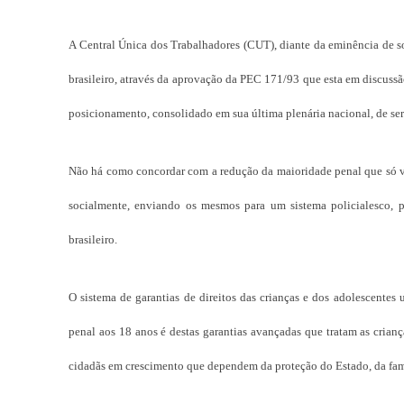
A Central Única dos Trabalhadores (CUT), diante da eminência de sof
brasileiro, através da aprovação da PEC 171/93 que esta em discussã
posicionamento, consolidado em sua última plenária nacional, de ser c
Não há como concordar com a redução da maioridade penal que só vai
socialmente, enviando os mesmos para um sistema policialesco, p
brasileiro.
O sistema de garantias de direitos das crianças e dos adolescente
penal aos 18 anos é destas garantias avançadas que tratam as crianç
cidadãs em crescimento que dependem da proteção do Estado, da fam