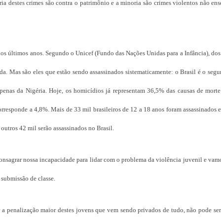
ia destes crimes são contra o patrimônio e a minoria são crimes violentos não e
os últimos anos. Segundo o Unicef (Fundo das Nações Unidas para a Infância), do
da. Mas são eles que estão sendo assassinados sistematicamente: o Brasil é o seg
enas da Nigéria. Hoje, os homicídios já representam 36,5% das causas de morte 
orresponde a 4,8%. Mais de 33 mil brasileiros de 12 a 18 anos foram assassinados 
outros 42 mil serão assassinados no Brasil.
consagrar nossa incapacidade para lidar com o problema da violência juvenil e va
 submissão de classe.
 a penalização maior destes jovens que vem sendo privados de tudo, não pode ser 