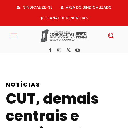
Acessar
SINDICALIZE-SE
ÁREA DO SINDICALIZADO
o
conteúdo
CANAL DE DENÚNCIAS
NOTÍCIAS
CUT, demais
centrais e