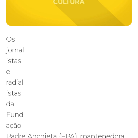
Os
jornal
istas
e
radial
istas
da
Fund
ação
Padre Anchieta (FPA), mantenedora