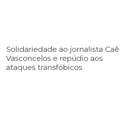
Solidariedade ao jornalista Caê
Vasconcelos e repúdio aos
ataques transfóbicos
“Funeral para toda Gaza” — enquanto o Conselho da Paz criado por