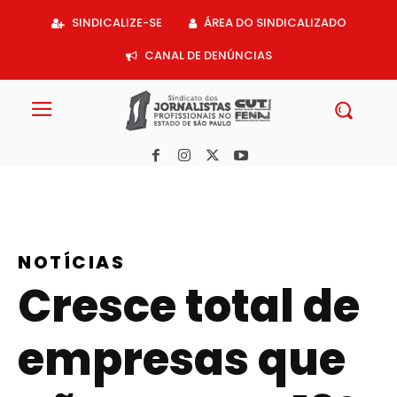
Acessar
SINDICALIZE-SE
ÁREA DO SINDICALIZADO
o
conteúdo
CANAL DE DENÚNCIAS
NOTÍCIAS
Cresce total de
empresas que