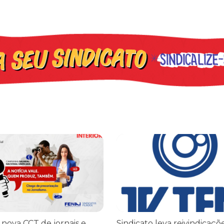
iado por Trump finge praticar diplomacia, Israel intensifica assass
ova CCT de jornais e revistas do interior
Sindicato leva reivindicações à
 nova CCT de jornais e
Sindicato leva reivindicaçõ