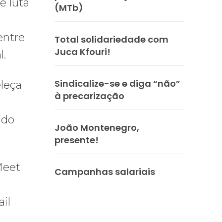
e luta
(MTb)
entre
Total solidariedade com
Juca Kfouri!
l.
Sindicalize-se e diga “não”
eleça
à precarização
ado
João Montenegro,
presente!
Meet
Campanhas salariais
il