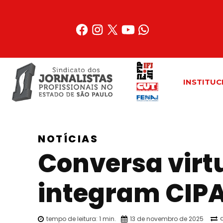
Acessar
o
conteúdo
INSTITUC
NOTÍCIAS
Conversa virt
integram CIPA
tempo de leitura:
1
min.
13 de novembro de 2025