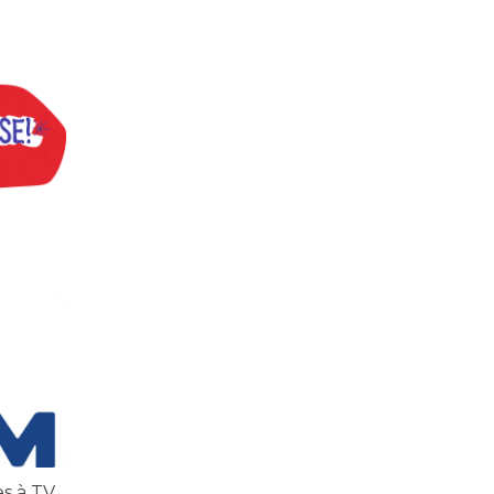
inatos
 TV TEM, denunciada de cometer irregularidades
es à TV