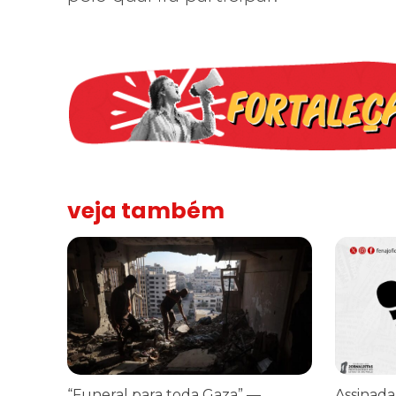
veja também
“Funeral para toda Gaza” — enquanto o Conselho da Paz cr
Assinada n
“Funeral para toda Gaza” —
Assinada