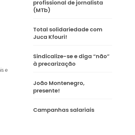
profissional de jornalista
(MTb)
praticar diplomacia, Israel intensifica assassinatos
vistas do interior
Total solidariedade com
Juca Kfouri!
Sindicalize-se e diga “não”
à precarização
is e
João Montenegro,
presente!
Campanhas salariais