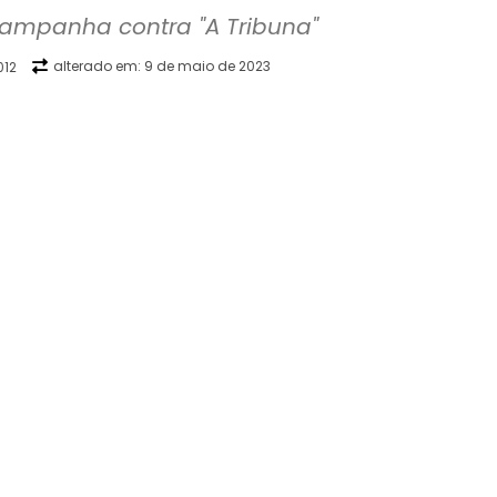
 campanha contra "A Tribuna"
alterado em:
9 de maio de 2023
012
WhatsApp
Telegram
Copy URL
E