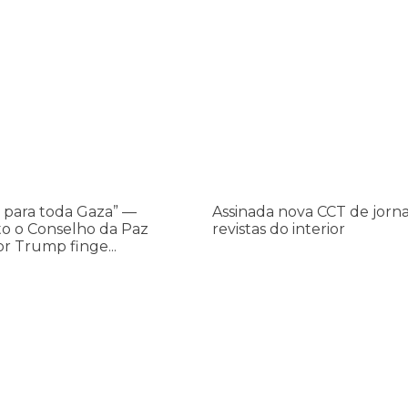
os ataques transfóbicos
ara toda Gaza” — enquanto o Conselho da Paz criado por Trump finge 
Assinada nova CCT de jornais e re
Assinada
nova
CCT
de
jornais
e
revistas
do
 para toda Gaza” —
Assinada nova CCT de jorna
interior
o o Conselho da Paz
revistas do interior
or Trump finge...
,
os