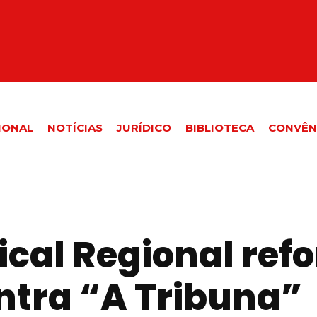
IONAL
NOTÍCIAS
JURÍDICO
BIBLIOTECA
CONVÊN
ical Regional ref
tra “A Tribuna”