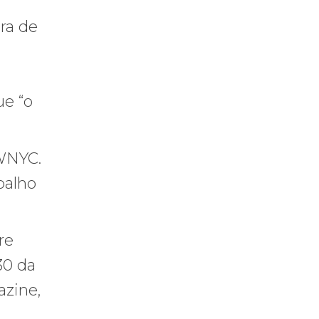
ra de
ue “o
 WNYC.
balho
re
30 da
azine,