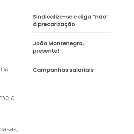
Sindicalize-se e diga “não”
à precarização
João Montenegro,
presente!
uma
Campanhas salariais
omo a
casas,