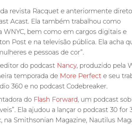
da revista Racquet e anteriormente direto
ast Acast. Ela também trabalhou como
a WNYC, bem como em cargos digitais e
n Post e na televisão pública. Ela acha q
ulheres e pessoas de cor”.
editor do podcast
Nancy
, produzido pela
meira temporada de
More Perfect
e seu tra
dio 360 e no podcast Codebreaker.
entadora do
Flash Forward
, um podcast sob
veis”. Ela ajudou a lançar o podcast 30 for 
c, na Smithsonian Magazine, Nautilus Mag