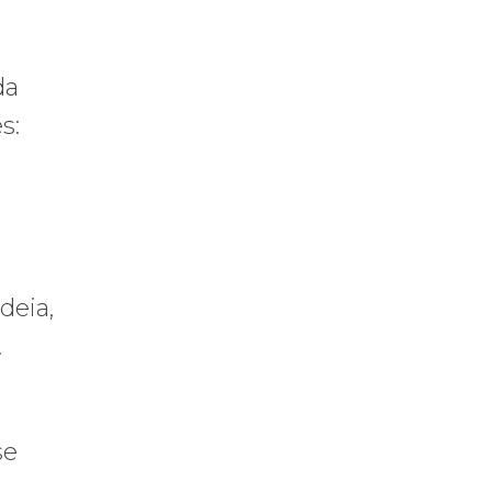
da
s:
deia,
.
a
se