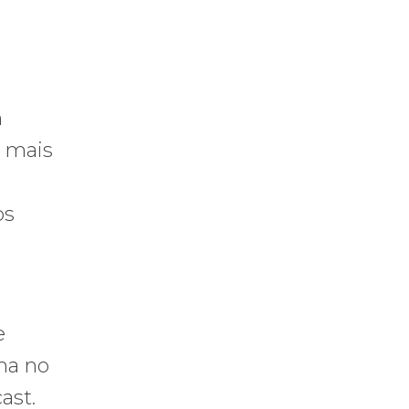
m
r mais
os
e
ma no
ast.