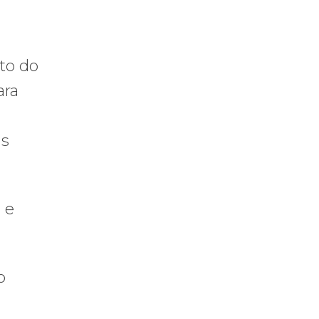
to do
ara
as
 e
o