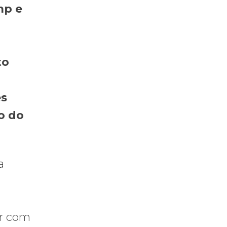
mp e
to
ês
o do
a
ir com