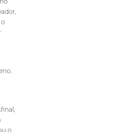
omo
eador,
 o
r
eno.
inal,
á
ou o