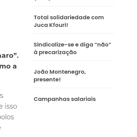
Total solidariedade com
Juca Kfouri!
Sindicalize-se e diga “não”
à precarização
naro”.
smo a
João Montenegro,
presente!
s
Campanhas salariais
e isso
polos
e