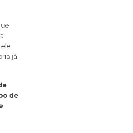
que
ra
ele,
ria já
de
ipo de
e