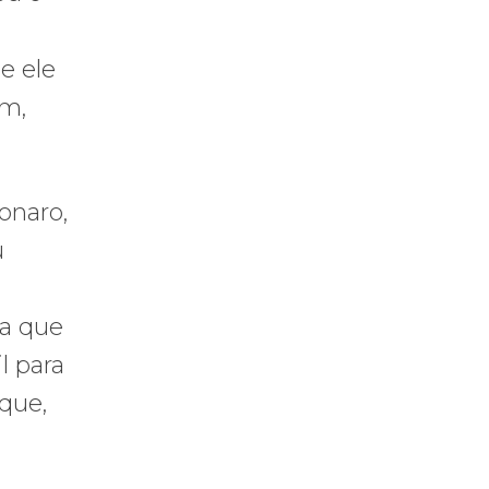
e ele
im,
onaro,
u
ha que
l para
 que,