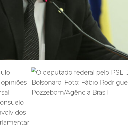
aulo
 opiniões
rsal
Consuelo
nvolvidos
arlamentar