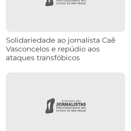
Solidariedade ao jornalista Caê
Vasconcelos e repúdio aos
ataques transfóbicos
“Funeral para toda Gaza” — enquanto o Conselho da Paz criado por