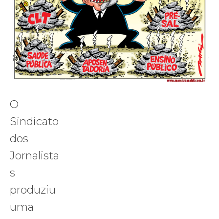
O
Sindicato
dos
Jornalista
s
produziu
uma