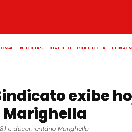
IONAL
NOTÍCIAS
JURÍDICO
BIBLIOTECA
CONVÊN
indicato exibe ho
 Marighella
08) o documentário Marighella