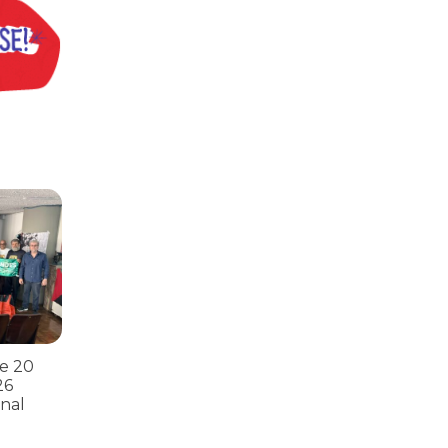
s
ntos para as eleições 2026 durante 27ª Plenária Nacional
e 20
26
nal