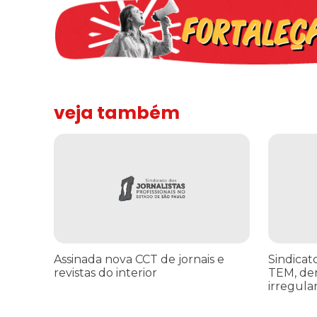
veja também
Assinada nova CCT de jornais e revistas do interior
Sindicato 
Assinada nova CCT de jornais e
Sindicat
revistas do interior
TEM, de
irregula