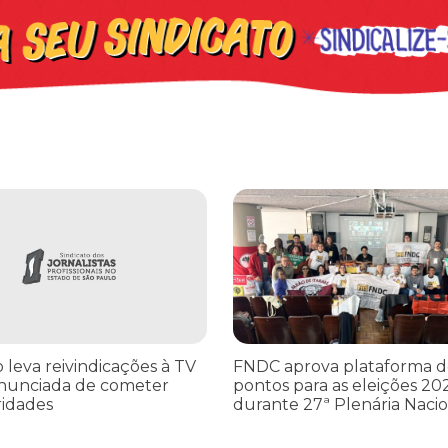
leva reivindicações à TV TEM, denunciada de cometer irregularidade
FNDC aprova plataforma de 20 po
o leva reivindicações à TV
FNDC aprova plataforma d
nunciada de cometer
pontos para as eleições 20
ridades
durante 27ª Plenária Nacio