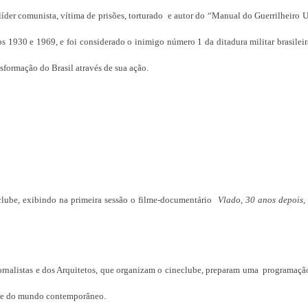
 líder comunista, vítima de prisões, torturado e autor do “Manual do Guerrilheiro 
os 1930 e 1969, e foi considerado o inimigo número 1 da ditadura militar brasileir
formação do Brasil através de sua ação.
clube, exibindo na primeira sessão o filme-documentário
Vlado, 30 anos depois
,
 Jornalistas e dos Arquitetos, que organizam o cineclube, preparam uma programaç
ís e do mundo contemporâneo.