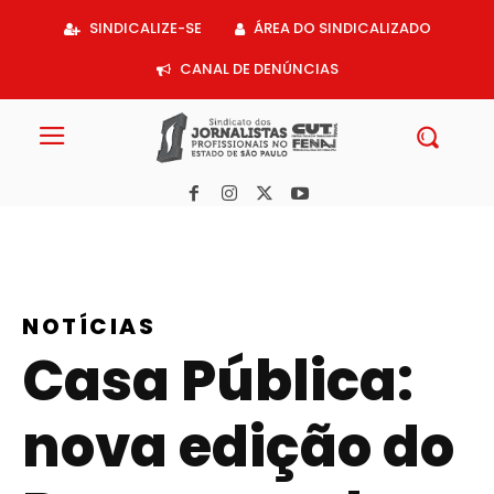
Acessar
SINDICALIZE-SE
ÁREA DO SINDICALIZADO
o
conteúdo
CANAL DE DENÚNCIAS
NOTÍCIAS
Casa Pública:
nova edição do