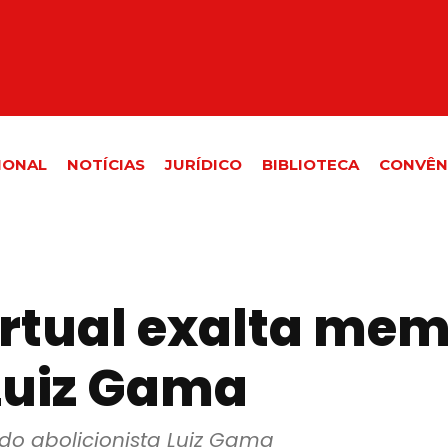
IONAL
NOTÍCIAS
JURÍDICO
BIBLIOTECA
CONVÊN
tual exalta mem
 Luiz Gama
do abolicionista Luiz Gama