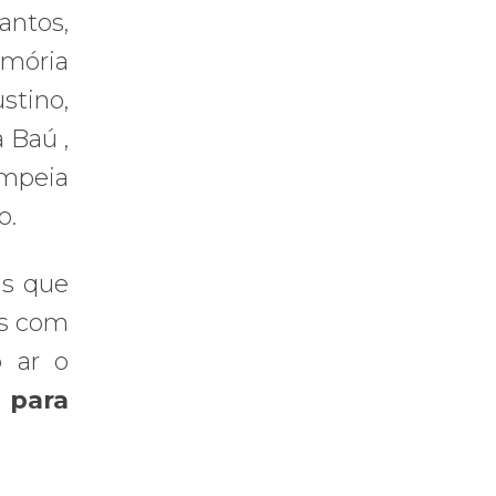
antos,
emória
stino,
 Baú ,
ompeia
o.
is que
as com
o ar o
 para