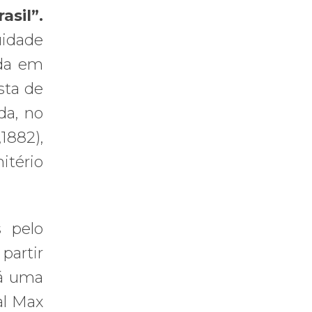
asil”.
uidade
ada em
sta de
da, no
1882),
itério
s pelo
partir
rá uma
al Max