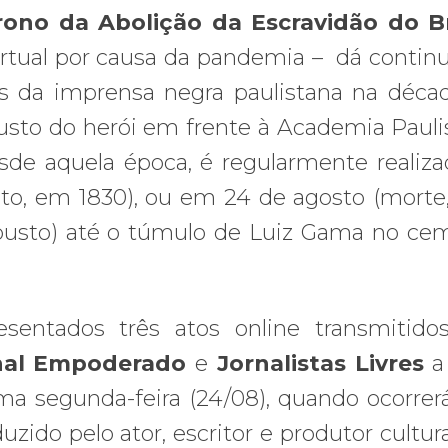
trono da Abolição da Escravidão do Br
irtual por causa da pandemia – dá contin
ais da imprensa negra paulistana na déc
usto do herói em frente à Academia Pauli
de aquela época, é regularmente realiza
to, em 1830), ou em 24 de agosto (morte,
sto) até o túmulo de Luiz Gama no cem
sentados três atos online transmitido
nal Empoderado
e
Jornalistas Livres
a 
xima segunda-feira (24/08), quando ocorre
zido pelo ator, escritor e produtor cultur