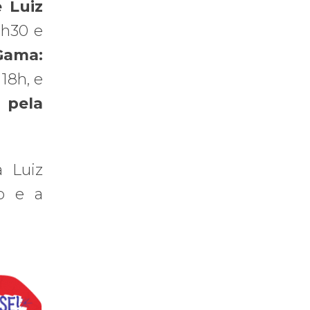
 Luiz
1h30 e
Gama:
18h, e
pela
 Luiz
no e a