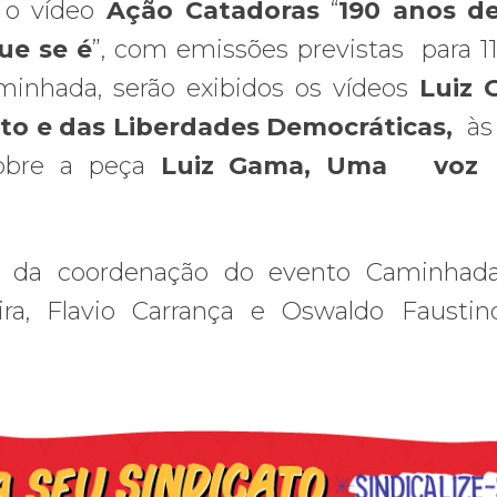
o o vídeo
Ação Catadoras
“
190 anos de
ue se é
”, com emissões previstas para 1
minhada, serão exibidos os vídeos
Luiz 
ito e das Liberdades Democráticas,
às 
obre a peça
Luiz Gama, Uma voz 
 da coordenação do evento Caminhada
eira, Flavio Carrança e Oswaldo Fausti