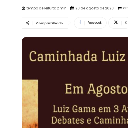
al
tempo de leitura:
2
min.
20 de agosto de 2020
Facebook
X
Compartilhado