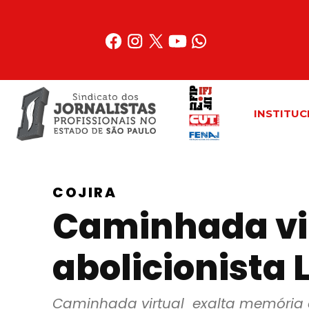
Acessar
o
conteúdo
INSTITUC
COJIRA
Caminhada vir
abolicionista
Caminhada virtual  exalta memória 