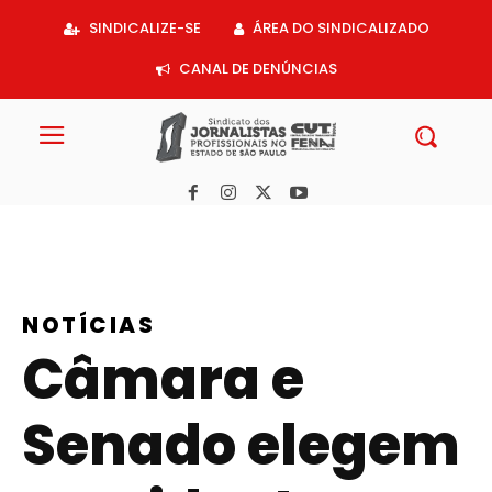
Acessar
SINDICALIZE-SE
ÁREA DO SINDICALIZADO
o
conteúdo
CANAL DE DENÚNCIAS
NOTÍCIAS
Câmara e
Senado elegem