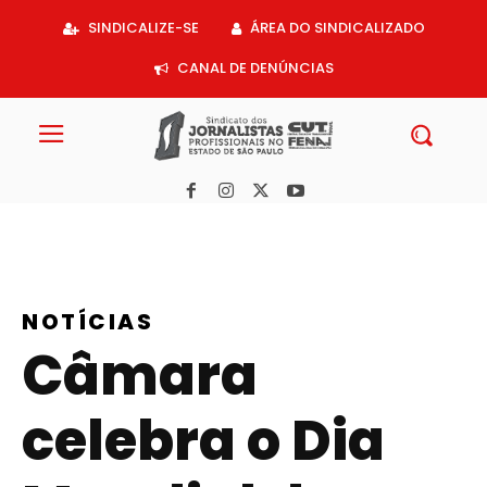
Acessar
SINDICALIZE-SE
ÁREA DO SINDICALIZADO
o
conteúdo
CANAL DE DENÚNCIAS
NOTÍCIAS
Câmara
celebra o Dia