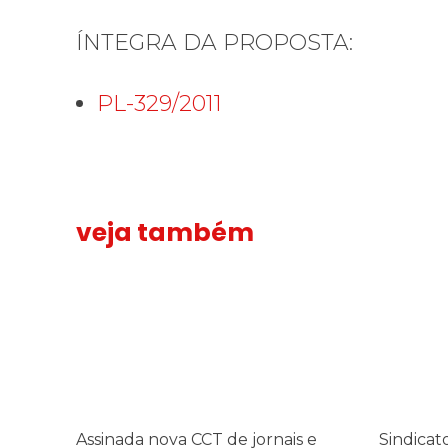
ÍNTEGRA DA PROPOSTA:
PL-329/2011
veja também
Assinada nova CCT de jornais e revistas do interior
Assinada
Sindicato 
Sindicato
nova
leva
CCT
reivindica
de
à
jornais
TV
e
TEM,
revistas
denunciad
do
de
Assinada nova CCT de jornais e
Sindicat
interior
cometer