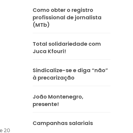
Como obter o registro
profissional de jornalista
(MTb)
Total solidariedade com
Juca Kfouri!
Sindicalize-se e diga “não”
à precarização
s
ntos para as eleições 2026 durante 27ª Plenária Nacional
João Montenegro,
presente!
Campanhas salariais
e 20