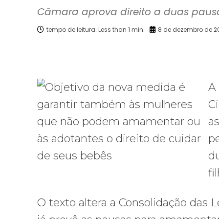
Câmara aprova direito a duas pausas
tempo de leitura:
Less than 1
min.
8 de dezembro de 2
Facebook
X
Compartilhado
A 
C
a
p
du
fi
O texto altera a Consolidação das 