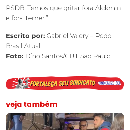
PSDB. Temos que gritar fora Alckmin
e fora Temer.”
Escrito por:
Gabriel Valery – Rede
Brasil Atual
Foto:
Dino Santos/CUT São Paulo
veja também
SJSP e FENAJ se solidarizam com o jornalista Igor Carvalho e co