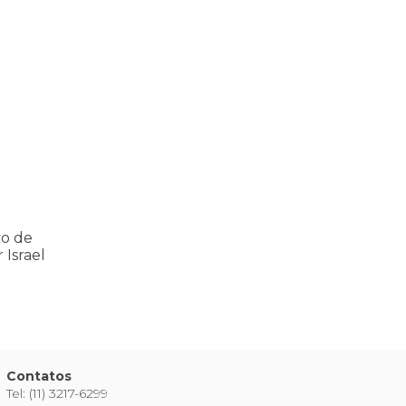
ria Nacional
 112 pessoas assassinadas por Israel em 2023, num único ataque aér
vo de
 Israel
Contatos
Tel: (11) 3217-6299