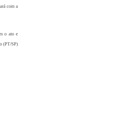
tará com a
m o ato e
go (PT/SP)