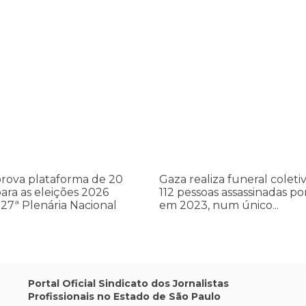
cometer irregularidades
a plataforma de 20 pontos para as eleições 2026 durante 27ª Plená
Gaza realiza funeral coletivo de
Gaza
realiza
a
funeral
coletivo
de
112
pessoas
assassinadas
rova plataforma de 20
Gaza realiza funeral coleti
por
ara as eleições 2026
112 pessoas assassinadas por
Israel
27ª Plenária Nacional
em 2023, num único...
em
2023,
num
único
ataque
aéreo
Portal Oficial Sindicato dos Jornalistas
Profissionais no Estado de São Paulo