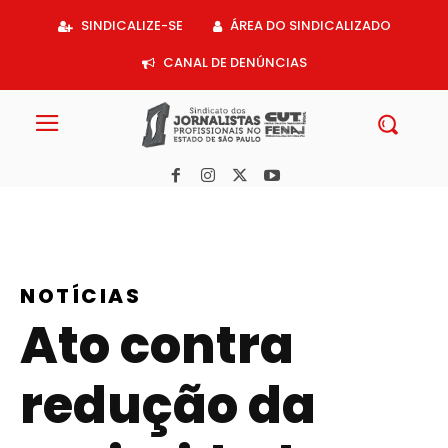
Acessar
SINDICALIZE-SE
ÁREA DO SINDICALIZADO
o
conteúdo
CANAL DE DENÚNCIAS
NOTÍCIAS
Ato contra
redução da