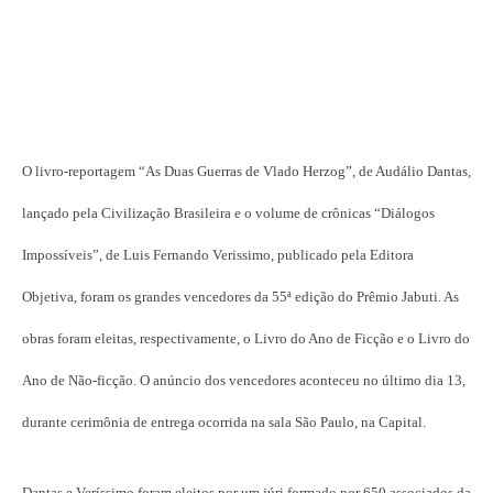
O livro-reportagem “As Duas Guerras de Vlado Herzog”, de Audálio Dantas,
lançado pela Civilização Brasileira e o volume de crônicas “Diálogos
Impossíveis”, de Luis Fernando Verissimo, publicado pela Editora
Objetiva, foram os grandes vencedores da 55ª edição do Prêmio Jabuti. As
obras foram eleitas, respectivamente, o Livro do Ano de Ficção e o Livro do
Ano de Não-ficção. O anúncio dos vencedores aconteceu no último dia 13,
durante cerimônia de entrega ocorrida na sala São Paulo, na Capital.
Dantas e Veríssimo foram eleitos por um júri formado por 650 associados da