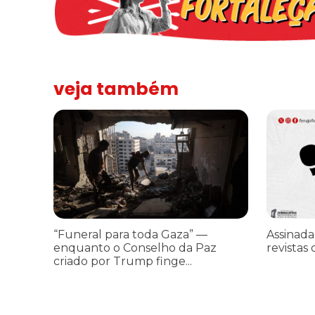
veja também
“Funeral para toda Gaza” — enquanto o Conselho da Paz cr
Assinada n
“Funeral para toda Gaza” —
Assinada
enquanto o Conselho da Paz
revistas 
criado por Trump finge...