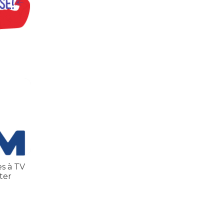
inatos
 TV TEM, denunciada de cometer irregularidades
es à TV
ter