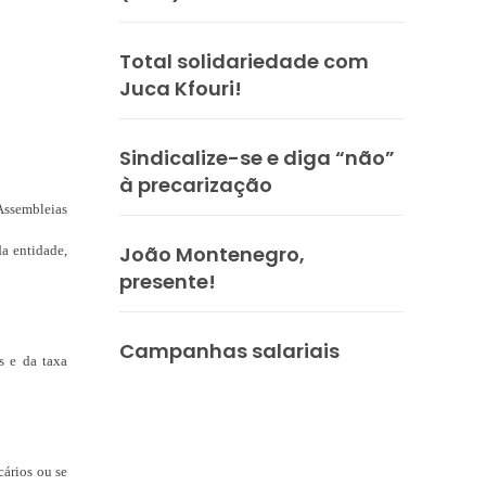
Total solidariedade com
Juca Kfouri!
Sindicalize-se e diga “não”
à precarização
 Assembleias
João Montenegro,
da entidade,
presente!
Campanhas salariais
s e da taxa
cários ou se