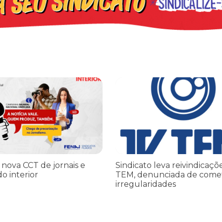
iado por Trump finge praticar diplomacia, Israel intensifica assass
ova CCT de jornais e revistas do interior
Sindicato leva reivindicações à
 nova CCT de jornais e
Sindicato leva reivindicaçõ
do interior
TEM, denunciada de come
irregularidades