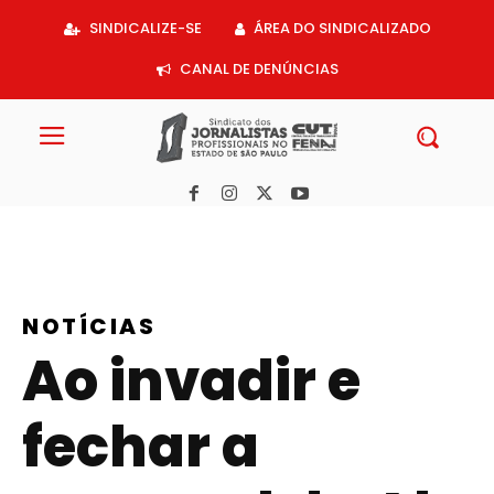
Acessar
SINDICALIZE-SE
ÁREA DO SINDICALIZADO
o
conteúdo
CANAL DE DENÚNCIAS
NOTÍCIAS
Ao invadir e
fechar a